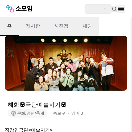
홈
게시판
사진첩
채팅
혜화💟극단예술지기💟
문화/공연/축제
∙
종로구
∙
멤버
3
직장인극단<예술지기>
