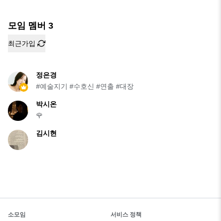
모임 멤버
3
최근가입
정은경
#예술지기 #수호신 #연출 #대장
박시온
🌹
김시현
소모임
서비스 정책