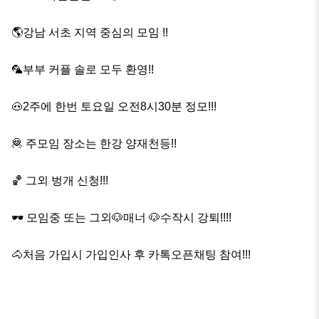
🌎강남 서초 지역 중심의 모임 !!

🦜부부 커플 솔로 모두 환영!!

🐽2주에 한번 토요일 오전8시30분 정모!!!

🦧 주모임 장소는 한강 양재천등!!

🏀 그외 벙개 신청!!!

🕶 모임중 또는 그외🐶매너 🐶수작시 강퇴!!!!

🐴처음 가입시 가입인사 후 카톡오픈채팅 참여!!!
