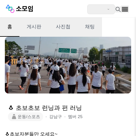
홈
게시판
사진첩
채팅
🐧 초보초보 런닝과 펀 러닝
운동/스포츠
∙
강남구
∙
멤버
25
🐧초보자분들만 오세요~
