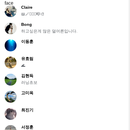
Claire
📖🪄🧚🏻‍♀️🎼🎨
Bong
하고싶은게 많은 덜어른입니다.
이동훈
유효림
🌊
김현득
러닝초보
고미옥
최진기
서정훈