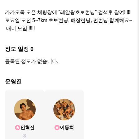
카카오톡 오픈 채팅창에 "레알왕초보런닝" 검색후 참여!!!!!!

토요일 오전 5~7km 초보런닝, 해장런닝, 펀런닝 함께해요~

 매너 모임 !!!!!
정모 일정
0
등록된 정모가 없습니다.
운영진
안혁진
이동희
😄