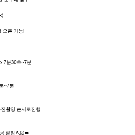
)

 오픈 가능!

 7분30초~7분

분~7분

증사진촬영 순서로진행

필참🏃🏻‍➡️
