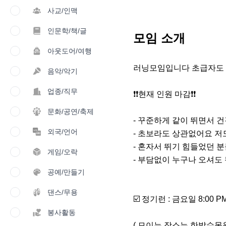
사교/인맥
인문학/책/글
모임 소개
아웃도어/여행
러닝모임입니다 초급자도 환영입
음악/악기
업종/직무
❗️❗️현재 인원 마감❗️❗️

문화/공연/축제
- 꾸준하게 같이 뛰면서 
외국/언어
- 초보라도 상관없어요 저도
- 혼자서 뛰기 힘들었던 분들
게임/오락
- 부담없이 누구나 오셔도 됩
공예/만들기
댄스/무용
☑️ 정기런 : 금요일 8:00 PM
봉사활동
( 모이는 장소는 한밭수목원 