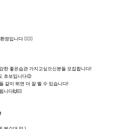
니다 🙆🏼‍♀️

건강한 좋은습관 가지고싶으신분들 모집합니다!

 초보입니다😉

 같이 뛰면 더 잘 뛸 수 있습니다!

니다🙌🏻



분수대 앞 )
