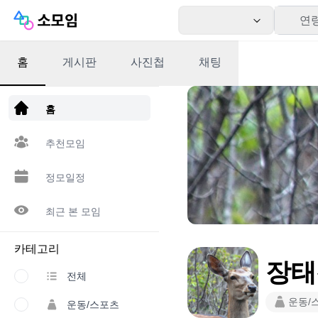
연
홈
게시판
사진첩
채팅
앱 다운로드
홈
추천모임
정모일정
최근 본 모임
카테고리
장태
전체
운동/
운동/스포츠