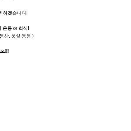
퇴하겠습니다!

운동 or 회식!

등산, 풋살 등등 )

🏻