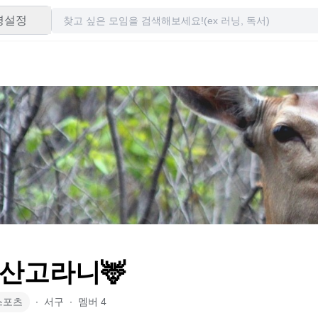
령설정
산고라니🦌
스포츠
∙
서구
∙
멤버
4