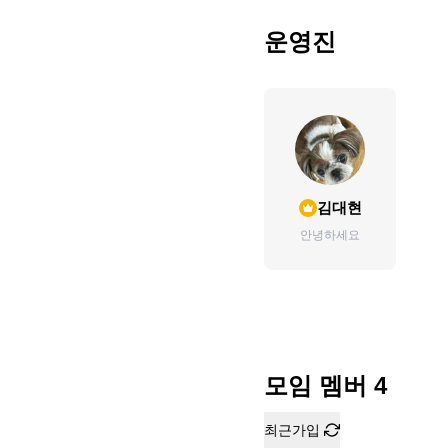
운영진
김대현
안녕하세요
모임 멤버
4
최근가입