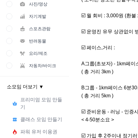
사진/영상
☑️ 월 회비 : 3,000원 (환불 x
자기계발
스포츠관람
☑️ 운영진 유무 상관없이 벙
반려동물
☑️ 페이스,거리 :

요리/제조
A그룹(초보자) - 1km페이스
자동차/바이크
( 총 거리 3km )

소모임 더보기
▼
B그룹 - 1km페이스 6분30
( 총 거리 5km )

프리미엄 모임 만들
기
☑️ 준비운동 - 러닝 - 인
클래스 모임 만들기
< 4-50분소요 >

파워 유저 이용권
☑️ 가입 후 2주이내 정기러닝 