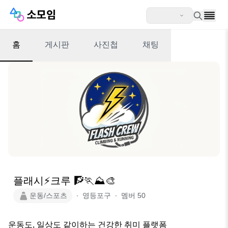
홈
게시판
사진첩
채팅
플래시⚡️크루 🧗🏃⛰️🎨
운동/스포츠
∙
영등포구
∙
멤버
50
운동도, 일상도 같이하는 건강한 취미 플랫폼
