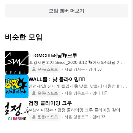
모임 멤버 더보기
비슷한 모임
🚴‍♀️GMC🤸‍♂️러닝👣크루
🏃‍♂️강서연고지 Since_2020.8.12 👣어서와! 러닝 기반
종
운동/스포츠
∙
서울 강서구
∙
멤버
53
WALL클 : 낮 클라이밍🧗‍♀️
안전제일! 신나게 즐겁게🤗 낮클, 낮클러 대환영 !!!! 평
일 낮에 모
운동/스포츠
∙
서울 영등포구
∙
멤버
117
검정 클라이밍 크루
🙏남자마감🙏 • 검정 클라이밍 크루 클라이밍 같이 편
하게 하실 분들
운동/스포츠
∙
서울 영등포구
∙
멤버
73