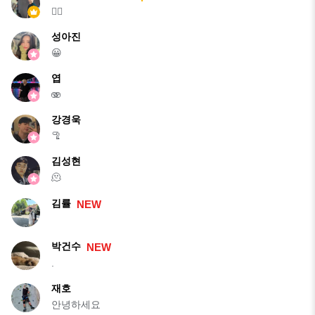
🙂‍↔️
성아진
😀
엽
🫨
강경욱
🦿
김성현
🫠
김률
NEW
박건수
NEW
.
재호
안녕하세요