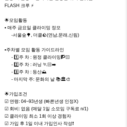
FLASH 크루 ⚡️

🌟모임활동

▪️ 매주 금요일 클라이밍 정모

      -서울숲🌳, 더클🪨(연남,문래,신림)

▪️주차별 모임 활동 가이드라인

      - 1️⃣주 차 : 원정 클라이밍🧗🏻

      - 2️⃣주 차 : 러닝 🏃🏻‍➡️

      - 3️⃣주 차 : 등산⛰️

      - 마지막 주: 문화의 날 📚🏛️🎨

🌟가입조건

☑ 연령: 04~93년생 (빠른년생 인정X)

☑ 회비: 없음 (매달 1일 소모임 구독료 n/1)

☑ 클라이밍 최소 1회 이상 경험자

☑ 가입 후 1일 이내 가입인사 작성❗️
