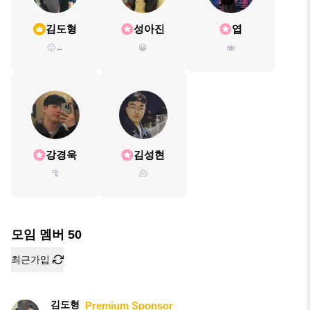
김도형
성아진
엽
🙂‍↔️
😀
🫨
강경욱
김성현
🦿
🫠
모임 멤버
50
최근가입
김도형
Premium Sponsor