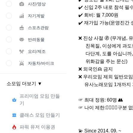
사진/영상
✔️ 신입 2주 내로 참석 필수
✔️ 회비: 월 7,000원

자기계발
✔️ 재가입 가능(운영진간 상
스포츠관람
❌ 진상 사절 🚷 (무개념, 유
반려동물
      친목질, 이성에게 과도한 집적거림&들이댐, 영업, 

요리/제조
      다단계, 도를 아십니까, 이레즈미•조폭문신 등 

      위화감을 주는 문신) 

자동차/바이크
❌️ 외국인👱 금지

❌️ 우리모임 제외 일반모임 2
소모임 더보기
▼
     유사노래모임 1개까지 가입가능

프리미엄 모임 만들
☞ 최대 정원: 60명 👥

기
☞ 나이 제한:🙎‍♂️🙎‍♀️구
클래스 모임 만들기
파워 유저 이용권
💫 Since 2014. 09. ~