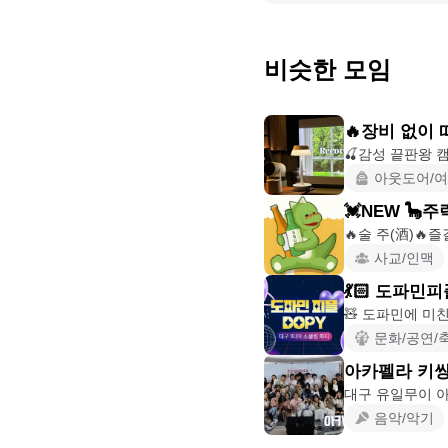
비슷한 모임
🔥장비 없이 
아웃도어/
💓NEW 🦕
사교/인맥
💃🏻 도파민피
문화/공연/
아카펠라 키씽
대구 유일무이 아
음악/악기