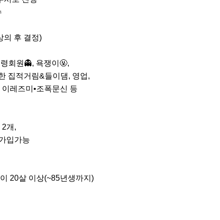


의 후 결정)

령회원👻, 욕쟁이🤬, 

개, 

분 없이 20살 이상(~85년생까지)
