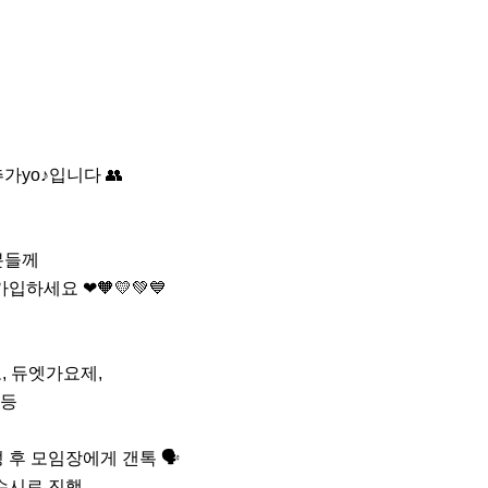
yo♪입니다 👥

들께 

하세요 ❤🧡💛💚💙

, 듀엣가요제, 

  

성 후 모임장에게 갠톡 🗣

 수시로 진행
