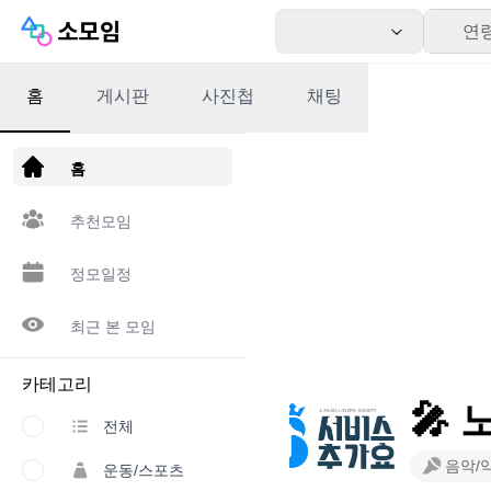
연
홈
게시판
사진첩
채팅
앱 다운로드
홈
추천모임
정모일정
최근 본 모임
카테고리
🎤
전체
음악/
운동/스포츠