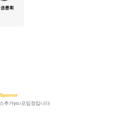
권륜휘
Sponsor
스추가yo♪모임장입니다