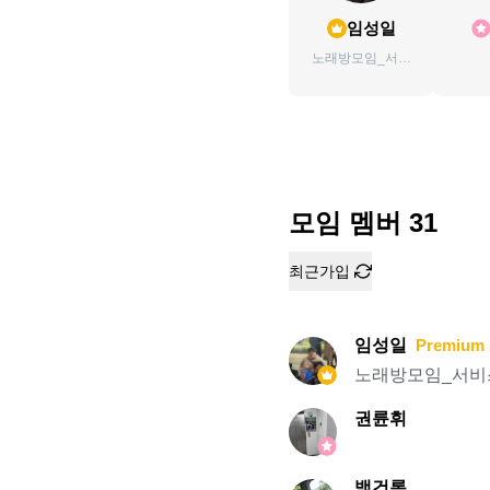
임성일
노래방모임_서비
스추가yo♪모임장
입니다
모임 멤버
31
최근가입
임성일
Premium 
노래방모임_서비
권륜휘
백건록