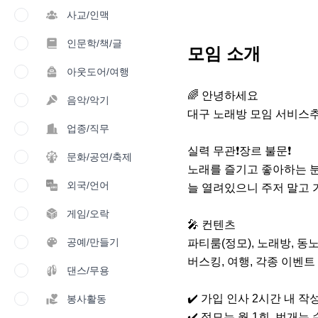
사교/인맥
인문학/책/글
모임 소개
아웃도어/여행
🌈 안녕하세요 

음악/악기
대구 노래방 모임 서비스추가
업종/직무
실력 무관❗장르 불문❗

문화/공연/축제
노래를 즐기고 좋아하는 분
외국/언어
늘 열려있으니 주저 말고 가입
게임/오락
🎤 컨텐츠

공예/만들기
파티룸(정모), 노래방, 동노
버스킹, 여행, 각종 이벤트 등
댄스/무용
✔️ 가입 인사 2시간 내 작
봉사활동
✔️ 정모는 월 1회, 번개는