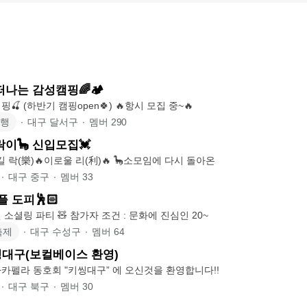
떠나는 감성캠핑🌈🏕
🍒감성 끝판왕 캠핑🍒 (하반기 캠핑open🍀) 🔥항시 모집 중~🔥
여행
∙
대구 달서구
∙
멤버
290
주락이🦕 신입모집💓
🔥술 주(酒)🔥즐길 락(樂)🔥이로울 리(利)🔥 🦕소모임에 다시 돌아온
∙
대구 중구
∙
멤버
33
플 도피🕺🏻
🧸 도파민에 미친 소셜링 파티 🧸 참가자 조건 : 문화에 진심인 20~
축제
∙
대구 수성구
∙
멤버
64
대구(보컬베이스 환영)
카펠라 동호회 "키씽대구” 에 오신것을 환영합니다!!
∙
대구 북구
∙
멤버
30