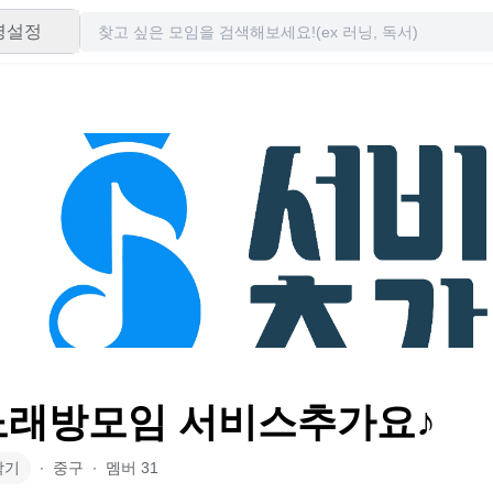
령설정
 노래방모임 서비스추가요♪
악기
∙
중구
∙
멤버
31