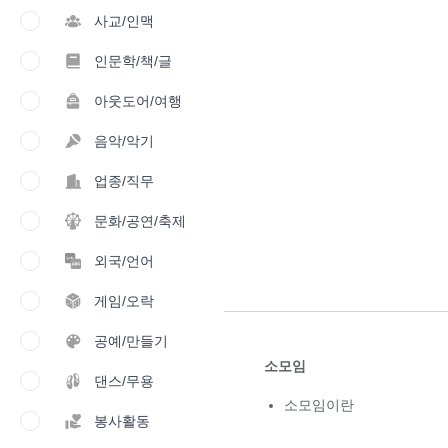
사교/인맥
인문학/책/글
아웃도어/여행
음악/악기
업종/직무
문화/공연/축제
외국/언어
게임/오락
공예/만들기
소모임
댄스/무용
소모임이란
봉사활동