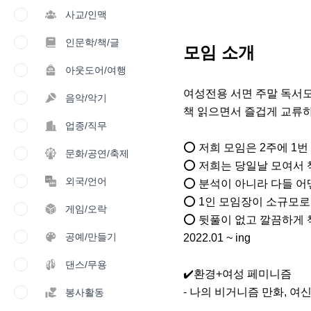
사교/인맥
인문학/책/글
모임 소개
아웃도어/여행
여성전용 서면 주말 독서모
음악/악기
책 읽으면서 즐겁게 교류하면
업종/직무
⭕️ 저희 모임은 2주에 1
문화/공연/축제
⭕️ 저희는 당일날 모여서 
외국/언어
⭕️ 분석이 아니라 다들 
⭕️ 1인 모임장이 소규모로
게임/오락
⭕️ 뒷풀이 없고 깔끔하게
공예/만들기
2022.01 ~ ing

댄스/무용
✔️환경+여성 페미니즘

- 나의 비거니즘 만화, 여
봉사활동