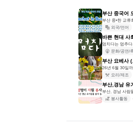
부산 중국어 모
외국/언어
바쁜 현대 사회
멈치다는 
문화/공연/
부산 요베사 
26년 6월 30일
요리/제조
부산,경남 
부산, 경남 사람
봉사활동