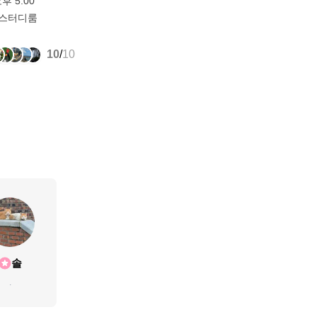
오후 5:00
 스터디룸
10
/
10
솔
.