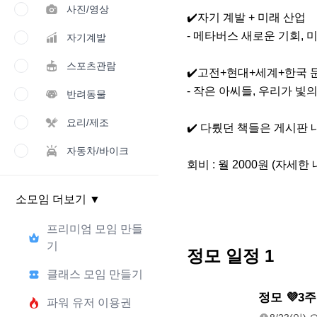
사진/영상
✔️자기 계발 + 미래 산업

- 메타버스 새로운 기회, 
자기계발
스포츠관람
✔️고전+현대+세계+한국 
- 작은 아씨들, 우리가 빛의
반려동물
요리/제조
✔️ 다뤘던 책들은 게시판 
자동차/바이크
회비 : 월 2000원 (자세
소모임 더보기
▼
프리미엄 모임 만들
기
정모 일정
1
클래스 모임 만들기
8/23(일)
정모 💜3주 
파워 유저 이용권
오후 5:00