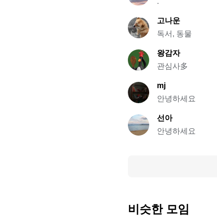
.
고나운
독서, 동물
왕감자
관심사多
mj
안녕하세요
선아
안녕하세요
비슷한 모임