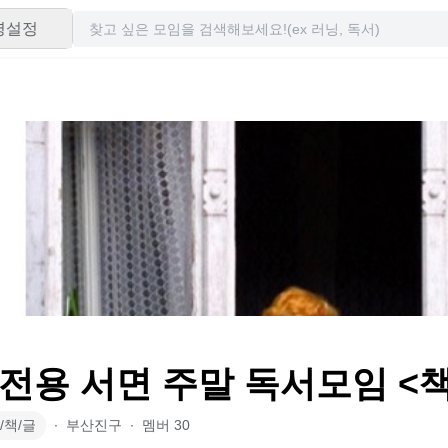
령설정
전용 서면 주말 독서모임 <
/책/글
∙
부산진구
∙
멤버
30