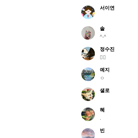
서이연
솔
^-^
정수진
🧞‍♂️
예지
ㅇ
샐로
혜
.
빈