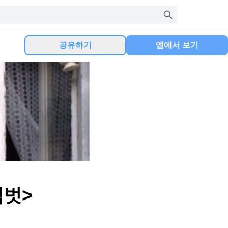
공유하기
앱에서 보기
책벗>