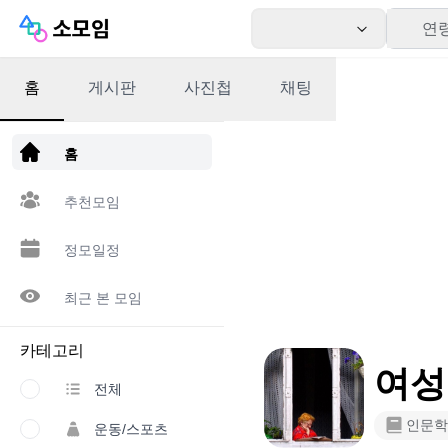
연
홈
게시판
사진첩
채팅
앱 다운로드
홈
추천모임
정모일정
최근 본 모임
카테고리
여성
전체
인문학
운동/스포츠