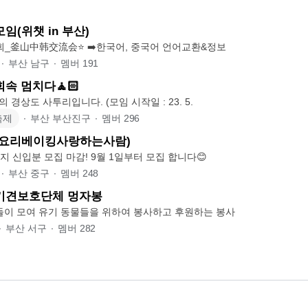
임(위챗 in 부산)
부산 중•한 교류회_釜山中韩交流会⭐️ ➡️한국어, 중국어 언어교환&정보
∙
부산 남구
∙
멤버
191
속 멈치다🧘🏻
멈추다의 경상도 사투리입니다. (모임 시작일 : 23. 5.
축제
∙
부산 부산진구
∙
멤버
296
(요리베이킹사랑하는사람)
까지 신입분 모집 마감! 9월 1일부터 모집 합니다😊
∙
부산 중구
∙
멤버
248
유기견보호단체 멍자봉
들이 모여 유기 동물들을 위하여 봉사하고 후원하는 봉사
∙
부산 서구
∙
멤버
282