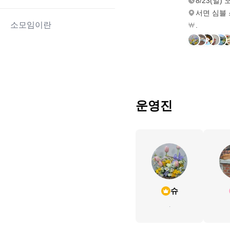
8/23(일) 
서면 심블
소모임이란
.
운영진
슈
.