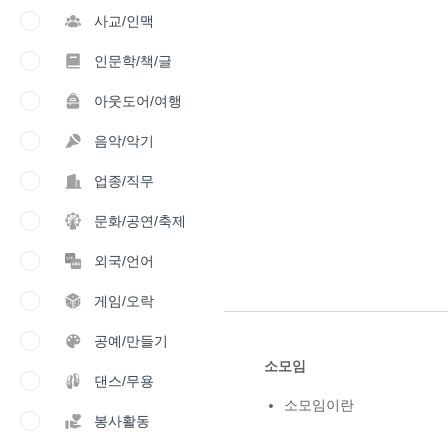
사교/인맥
인문학/책/글
아웃도어/여행
음악/악기
업종/직무
문화/공연/축제
외국/언어
게임/오락
공예/만들기
소모임
댄스/무용
소모임이란
봉사활동