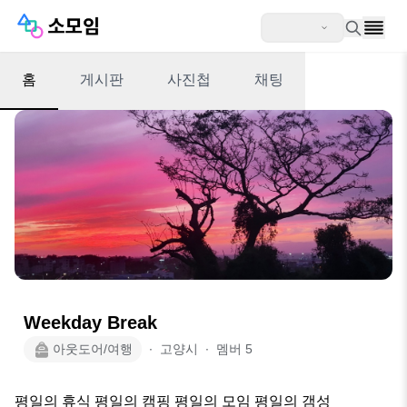
홈
게시판
사진첩
채팅
Weekday Break
아웃도어/여행
∙
고양시
∙
멤버
5
평일의 휴식 평일의 캠핑 평일의 모임 평일의 갬성
