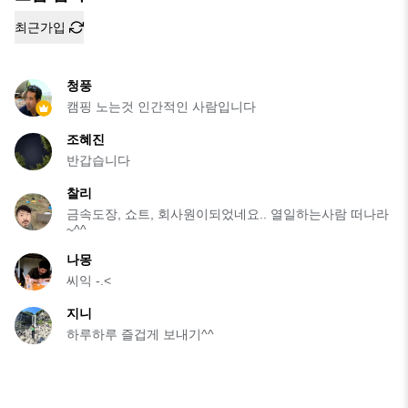
최근가입
청풍
캠핑 노는것 인간적인 사람입니다
조혜진
반갑습니다
찰리
금속도장, 쇼트, 회사원이되었네요.. 열일하는사람 떠나라
~^^
나몽
씨익 -.<
지니
하루하루 즐겁게 보내기^^