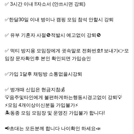
✅ 3시간 이내 ‼️자소서 (안쓰시면 강퇴) 

✅한달30일 이내 벙이나 캠핑 모임 참석 안할시 강퇴

✅ 유부 기혼자 사절🚫적발시 예고없이 강퇴🚫

✅ 먹티 방지용 모임장에게 귓속말로 전화번호❗️ 보내기👉모
임장 문자확인후 본인 확인되면 가입승인

✅️가입 1달후 채팅방 소통없을시강퇴

✅ 벙개때 신입은 현금지참💰

💡음주및타인에게 불편하게하는행동시경고없이 강퇴💡

⚡️모임 4개이상이신분들 가입불가⚡️

🏝동종 모임 모임장 및 운영진 가입불가 합니다!

📢초대는 모든분께 합니다 나이확인 하세요📣
