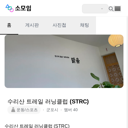
홈
게시판
사진첩
채팅
수리산 트레일 러닝클럽 (STRC)
운동/스포츠
∙
군포시
∙
멤버
40
수리산 트레일 러닝클럽 (STRC)
