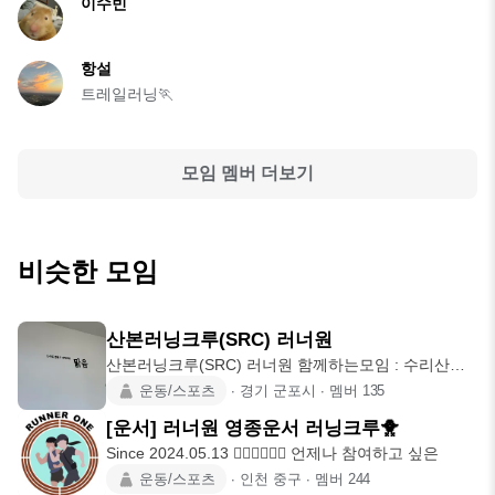
이수빈
항설
트레일러닝🏃
모임 멤버 더보기
비슷한 모임
산본러닝크루(SRC) 러너원
산본러닝크루(SRC) 러너원 함께하는모임 : 수리산트
레일러닝클럽(STRC
운동/스포츠
∙
경기 군포시
∙
멤버
135
[운서] 러너원 영종운서 러닝크루🐥
Since 2024.05.13 🏃🏻‍♂️🏃🏻‍♂️ 언제나 참여하고 싶은
운동/스포츠
∙
인천 중구
∙
멤버
244