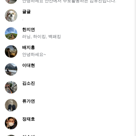
안녕하세요 안산에서 주로활동하는 김유진입니다.
귤귤
.
한지연
러닝, 하이킹, 백패킹
배지홍
안녕하세요~
이대현
김소진
류가연
장재호