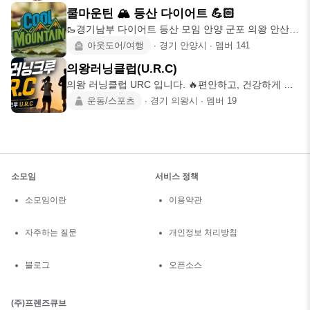
쿨마운틴 🏔 등산 다이어트 💪🏻
🥾경기남부 다이어트 등산 모임 안양 군포 의왕 안산
수원 과천
아웃도어/여행
∙
경기 안양시
∙
멤버
141
의왕러닝클럽(U.R.C)
의왕 러닝클럽 URC 입니다. 🔥편안하고, 건강하게 러
닝 즐기고 싶은분
운동/스포츠
∙
경기 의왕시
∙
멤버
19
소모임
서비스 정책
소모임이란
이용약관
자주하는 질문
개인정보 처리방침
블로그
오픈소스
(주)프렌즈큐브