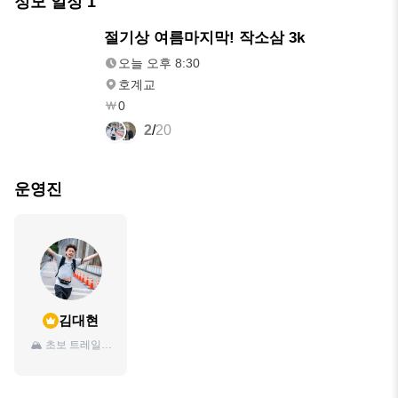
정모 일정
1
오늘
절기상 여름마지막! 작소삼 3k
오후 8:30
오늘 오후 8:30
호계교
0
2
/
20
운영진
김대현
🏔️ 초보 트레일러
너입니다