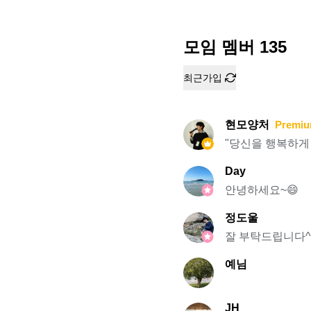
모임 멤버
135
최근가입
현모양처
Premiu
"당신을 행복하게
Day
안녕하세요~😄
정도울
잘 부탁드립니다^
예님
JH