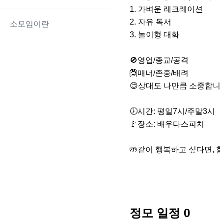
1. 가벼운 레크레이션

2. 자유 독서

소모임이란
3. 놀이형 대화

🚫영업/종교/공격

🙆매너/존중/배려

😊상대도 나만큼 소중합니
🕖시간: 평일7시/주말3시

🚩장소: 배우다스피치

🤲같이 행복하고 싶다면,
정모 일정
0