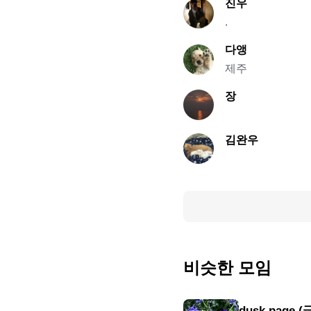
진우
.
다앵
제주
장
김완우
비슷한 모임
dusk page 