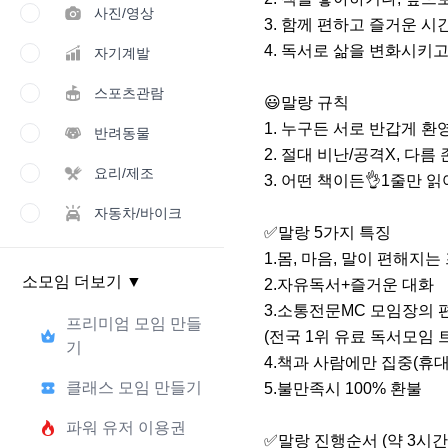
사진/영상
3. 함께 편하고 즐거운 시
4. 독서로 삶을 변화시키고
자기계발
스포츠관람
😃말랑 규칙 

1. 누구든 서로 반갑게 환영!
반려동물
2. 절대 비난/공격X, 다름 
요리/제조
3. 어떤 책이든👌1줄만 읽어
자동차/바이크
✅️말랑 5가지 특징 

1.몸, 마음, 말이 편해지는
소모임 더보기
▼
2.자유독서+즐거운 대화 

3.소통전문MC 모임장의 
프리미엄 모임 만들
(전국 1위 유료 독서모임 
기
4.책과 사람에만 집중(휴대폰
클래스 모임 만들기
5.불만족시 100% 환불

파워 유저 이용권
✅️말랑 진행순서 (약 3시간) 