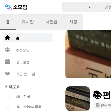
연
홈
게시판
사진첩
채팅
앱 다운로드
홈
추천모임
정모일정
최근 본 모임
카테고리
📚
전체
인문학
운동/스포츠