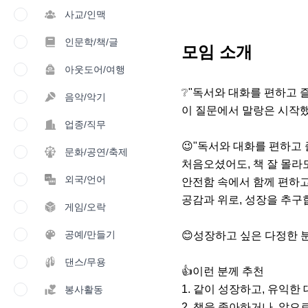
사교/인맥
인문학/책/글
모임 소개
아웃도어/여행
❔️"독서와 대화를 편하고 즐
음악/악기
이 질문에서 말랑은 시작했
업종/직무
😉"독서와 대화를 편하고 
문화/공연/축제
처음오셨어도, 책 잘 몰라
외국/언어
안전함 속에서 함께 편하고
공감과 위로, 성장을 추구
게임/오락
공예/만들기
😊성장하고 싶은 다정한 
댄스/무용
👍이런 분께 추천

1. 같이 성장하고, 유익한
봉사활동
2. 책을 좋아하거나, 앞으