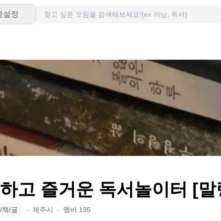
령설정
편하고 즐거운 독서놀이터 [말
/책/글
∙
제주시
∙
멤버
135