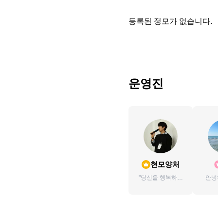
등록된 정모가 없습니다.
운영진
현모양처
"당신을 행복하게
안녕
만드는 남자" 현모
양처입니다🙏