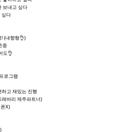
간 보내고 싶다

 싶다

 (내향형👌)

존중

도👌

 프로그램

편하고 재밌는 진행

트레바리 제주파트너)

X)


