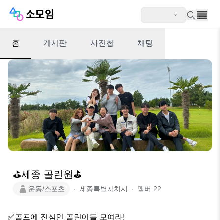
홈
게시판
사진첩
채팅
⛳️세종 골린원⛳️
운동/스포츠
∙
세종특별자치시
∙
멤버
22
✅골프에 진심인 골린이들 모여라!
