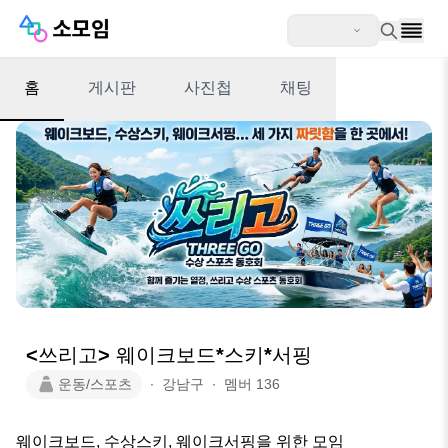
홈
게시판
사진첩
채팅
<쓰리고> 웨이크보드*스키*서핑
운동/스포츠
∙
강남구
∙
멤버
136
웨이크보드, 수상스키, 웨이크서핑을 위한 모임
