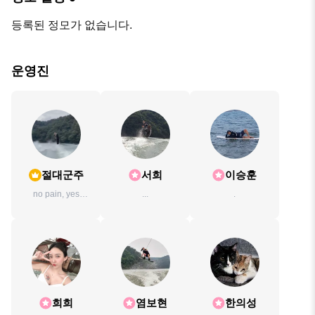
등록된 정모가 없습니다.
운영진
절대군주
서희
이승훈
no pain, yes
...
.
gain.
희희
염보현
한의성