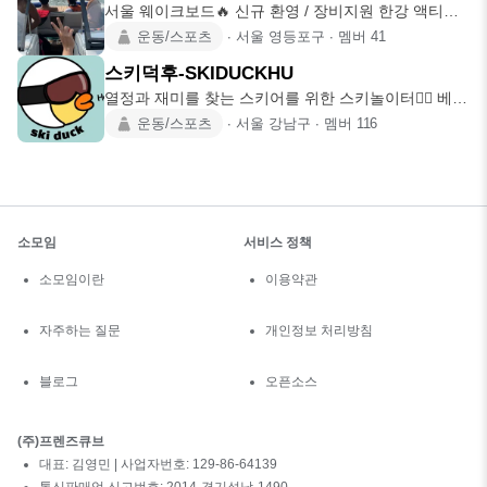
서울 웨이크보드🔥 신규 환영 / 장비지원 한강 액티비
티 모임 🌊 웨이크·
운동/스포츠
∙
서울 영등포구
∙
멤버
41
스키덕후-SKIDUCKHU
열정과 재미를 찾는 스키어를 위한 스키놀이터✌🏻 베이
스는 자유롭게⛷️
운동/스포츠
∙
서울 강남구
∙
멤버
116
소모임
서비스 정책
소모임이란
이용약관
자주하는 질문
개인정보 처리방침
블로그
오픈소스
(주)프렌즈큐브
대표: 김영민 | 사업자번호: 129-86-64139