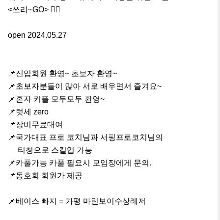
<쓰리~GO> 🏄‍♂️

open 2024.05.27

📌신입회원 환영~ 초보자 환영~ 

📌초보자분들이 많아 서로 배우면서 즐겨요~

📌혼자 커플 모두모두 환영~ 

📌텃세 zero 

📌장비무료대여

📌국가대표 프로 코치님과 서핑프로코치님의  

     티칭으로 스킬업 가능 

📌카풀가능 카풀 필요시 모임장에게 문의.

📌동호회 회원가 제공 

📌베이스 빠지 = 가평 마린보이수상레저
