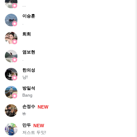
...
이승훈
.
희희
염보현
.
한의성
냥!
방일석
Bang
손정수
NEW
🤟
만두
NEW
저스트 두잇!