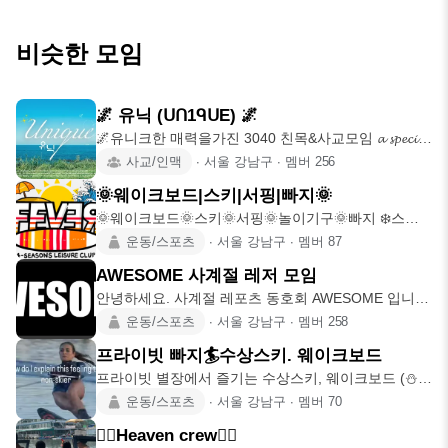
비슷한 모임
🌌 유닉 (ᑌᑎ1ᑫᑌE) 🌌
🌌유니크한 매력을가진 3040 친목&사교모임 𝓪 𝓼𝓹𝓮𝓬𝓲𝓪𝓵
𝓰𝓪𝓽𝓱𝓮
사교/인맥
∙
서울 강남구
∙
멤버
256
🌞웨이크보드|스키|서핑|빠지🌞
🌞웨이크보드🌞스키🌞서핑🌞놀이기구🌞빠지 ❄️스노
우보드❄️스키❄️스키장❄️신
운동/스포츠
∙
서울 강남구
∙
멤버
87
AWESOME 사계절 레저 모임
안녕하세요. 사계절 레포츠 동호회 AWESOME 입니
다. 시즌마다 어울리
운동/스포츠
∙
서울 강남구
∙
멤버
258
프라이빗 빠지🏄수상스키. 웨이크보드
프라이빗 별장에서 즐기는 수상스키, 웨이크보드 (⛄️
겨울 스키, 겨울
운동/스포츠
∙
서울 강남구
∙
멤버
70
🏄‍♀️Heaven crew🏄🏾