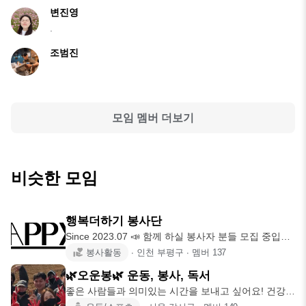
변진영
.
조범진
모임 멤버 더보기
비슷한 모임
행복더하기 봉사단
Since 2023.07 📣 함께 하실 봉사자 분들 모집 중입니
다! 📣
봉사활동
∙
인천 부평구
∙
멤버
137
🌿오운봉🌿 운동, 봉사, 독서
좋은 사람들과 의미있는 시간을 보내고 싶어요! 건강한
하루를 보내기 위