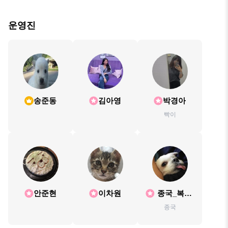
운영진
송준동
김아영
박경아
빡이
안준현
이차원
종국_복복
이
종국