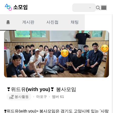
홈
게시판
사진첩
채팅
❣위드유(with you)❣ 봉사모임
봉사활동
∙
마포구
∙
멤버
61
❣️위드유(with you)> 봉사모임은 경기도 고양시에 있는 '사랑