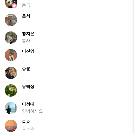
종국
은서
.
황지은
봉사
이진영
슈웅
유백상
이성대
안녕하세요
ㄷㅇ
ㅇㅅㅇ