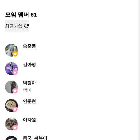
모임 멤버
61
최근가입
송준동
김아영
박경아
빡이
안준현
이차원
종국_복복이