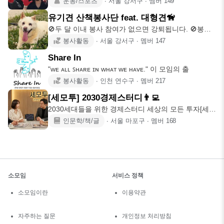
운동/스포츠
∙
서울 강서구
∙
멤버
149
유기견 산책봉사단 feat. 대형견🦮
🚫두 달 이내 봉사 참여가 없으면 강퇴됩니다. 🚫봉사
는 토요일만!! 있습
봉사활동
∙
서울 강서구
∙
멤버
147
Share In
"ᴡᴇ ᴀʟʟ ꜱʜᴀʀᴇ ɪɴ ᴡʜᴀᴛ ᴡᴇ ʜᴀᴠᴇ." 이 모임의 출
봉사활동
∙
인천 연수구
∙
멤버
217
[세모투] 2030경제스터디👨‍💻
2030세대들을 위한 경제스터디 세상의 모든 투자[세모
투]입니다. 저희
인문학/책/글
∙
서울 마포구
∙
멤버
168
소모임
서비스 정책
소모임이란
이용약관
자주하는 질문
개인정보 처리방침