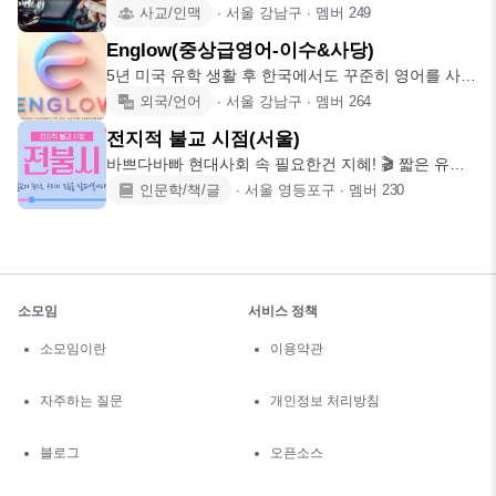
은데 같이 먹을 사람
사교/인맥
∙
서울 강남구
∙
멤버
249
Englow(중상급영어-이수&사당)
5년 미국 유학 생활 후 한국에서도 꾸준히 영어를 사용
하고, 이를 매개로
외국/언어
∙
서울 강남구
∙
멤버
264
전지적 불교 시점(서울)
바쁘다바빠 현대사회 속 필요한건 지혜! 🎬 짧은 유튜
브 영상을 보고
인문학/책/글
∙
서울 영등포구
∙
멤버
230
소모임
서비스 정책
소모임이란
이용약관
자주하는 질문
개인정보 처리방침
블로그
오픈소스