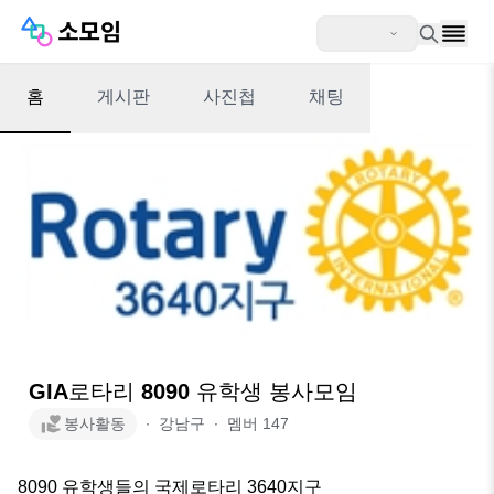
홈
게시판
사진첩
채팅
GIA로타리 8090 유학생 봉사모임
봉사활동
∙
강남구
∙
멤버
147
8090 유학생들의 국제로타리 3640지구
