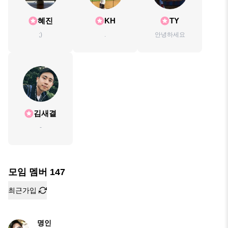
혜진
KH
TY
;)
.
안녕하세요
김새결
-
모임 멤버
147
최근가입
명인