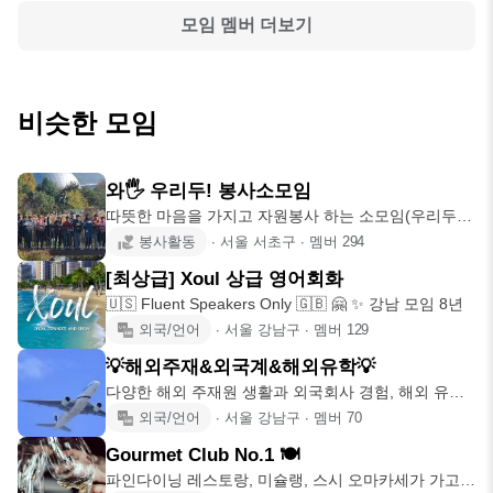
모임 멤버 더보기
비슷한 모임
와🖐 우리두! 봉사소모임
따뜻한 마음을 가지고 자원봉사 하는 소모임(우리두)
입니다~❤ 와! 우리
봉사활동
∙
서울 서초구
∙
멤버
294
[최상급] Xoul 상급 영어회화
🇺🇸 Fluent Speakers Only 🇬🇧 🤗 ✨ 강남 모임 8년
외국/언어
∙
서울 강남구
∙
멤버
129
💡해외주재&외국계&해외유학💡
다양한 해외 주재원 생활과 외국회사 경험, 해외 유학
경험을 나누다보면
외국/언어
∙
서울 강남구
∙
멤버
70
Gourmet Club No.1 🍽
파인다이닝 레스토랑, 미슐랭, 스시 오마카세가 가고싶