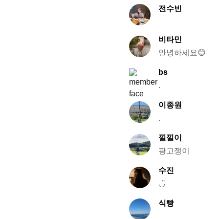
전수빈
비타민
안녕하세요😊
bs
.
이종원
.
낄낄이
광고쟁이
수진
◡̈
식빵