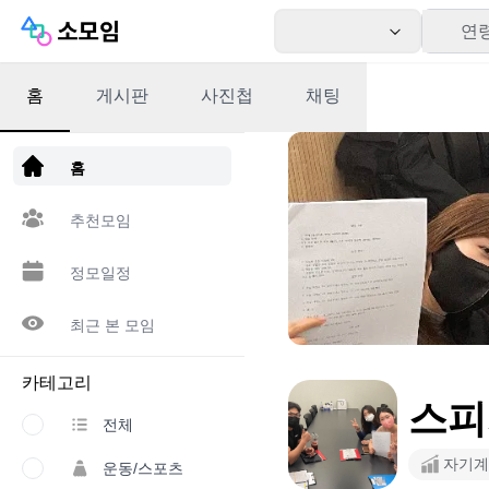
연
홈
게시판
사진첩
채팅
앱 다운로드
홈
추천모임
정모일정
최근 본 모임
카테고리
스피치
전체
자기계
운동/스포츠