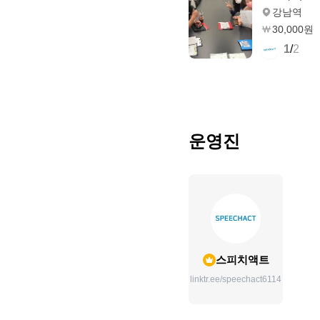
강남역
30,000원
1
/
2
운영진
스피치액트
linktr.ee/speechact6114