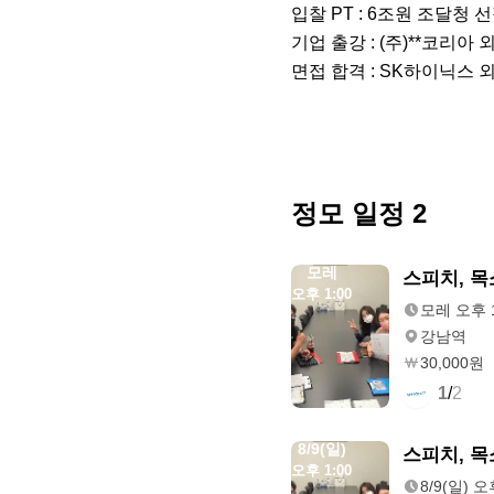
입찰 PT : 6조원 조달청 선정
기업 출강 : (주)**코리아 외 
면접 합격 : SK하이닉스 외
정모 일정
2
모레
스피치, 목소
오후 1:00
모레 오후 1
강남역
30,000원
1
/
2
8/9(일)
스피치, 목소
오후 1:00
8/9(일) 오