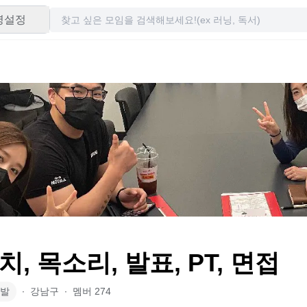
령설정
, 목소리, 발표, PT, 면접
발
∙
강남구
∙
멤버
274