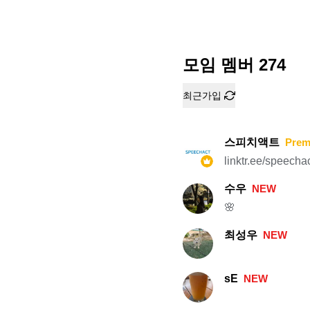
모임 멤버
274
최근가입
스피치액트
Prem
linktr.ee/speecha
수우
NEW
🌸
최성우
NEW
sE
NEW