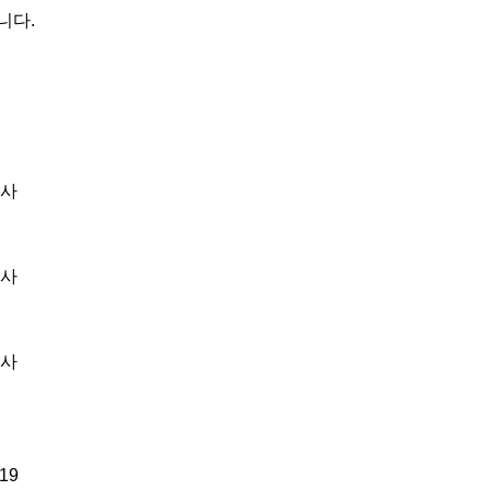
다.

사

사

사

9
