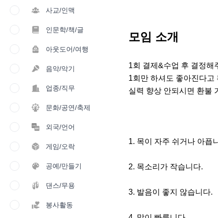
사교/인맥
인문학/책/글
모임 소개
아웃도어/여행
1회 결제&수업 후 결정해
음악/악기
1회만 하셔도 좋아진다고 
업종/직무
실력 향상 안되시면 환불 
문화/공연/축제
외국/언어
1. 목이 자주 쉬거나 아픕니
게임/오락
공예/만들기
2. 목소리가 작습니다.

댄스/무용
3. 발음이 좋지 않습니다.

봉사활동
4. 말이 빠릅니다.
