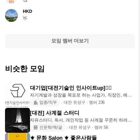
HKD
👋
모임 멤버 더보기
비슷한 모임
대기업[대전기술인 인사이트up]✍🏻
자기계발과 성장을 목표로 하는 사업가, 직장인, 예비
창업가들이 서로의 경
업종/직무
∙
대전 유성구
∙
멤버
236
[대전] 사계절 스터디
자유스터디, 독서, 개인작업 등 사계절 꾸준히 하려는
사람들의 모임 입니
인문학/책/글
∙
대전 유성구
∙
멤버
56
⚜️ 문화 Salon ⚜️ 좋은사람들