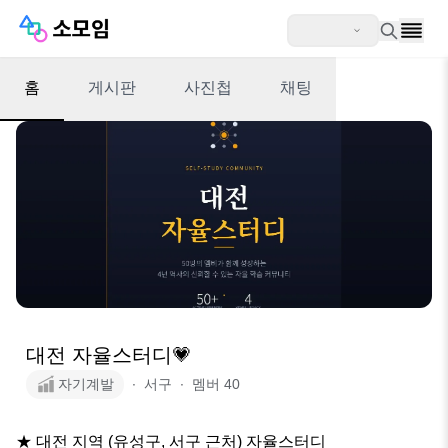
홈
게시판
사진첩
채팅
대전 자율스터디💗
자기계발
∙
서구
∙
멤버
40
★ 대전 지역 (유성구, 서구 근처) 자율스터디
