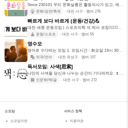
Since 230101 우리 문화살롱은 활동의사가 있고, 애정
과 애착을
문화/공연/축제
∙
대전 서구
∙
멤버
276
빠르게 보다 바르게 (운동/건강)💪
대전·세종 운동모임 | 스포츠의학 석.박사 코칭🏃‍♀️🏋️‍♂️🧘‍♀️
☕
운동/스포츠
∙
대전 서구
∙
멤버
55
영수모
영어로 수다떠는 모임 1. 모임시간 - 화요일 19시 30분
: 만
외국/언어
∙
대전 유성구
∙
멤버
157
독서모임: 사색[思索]
나만의 사색을 당신과 나누는 순간이 기다려져요. 🌷모
임 취지🌷 따뜻
인문학/책/글
∙
대전 서구
∙
멤버
272
소모임
서비스 정책
소모임이란
이용약관