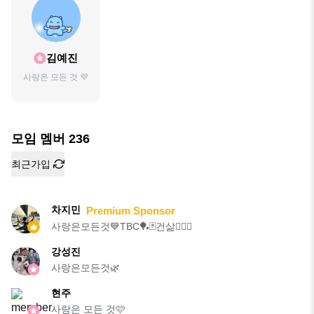
김예진
사랑은 모든 것 💜
모임 멤버
236
최근가입
차지민
Premium Sponsor
사랑은모든것💙TBC🏓🃏건삶🏃🏻‍♂️
강성진
사랑은모든것🌿
현주
사랑은 모든 것🩷