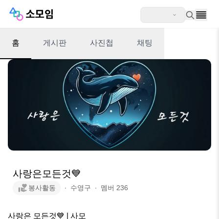
홈
게시판
사진첩
채팅
사랑은모든것💙
봉사활동
∙
수영구
∙
멤버
236
사랑은 모든것💙 | 사모 
