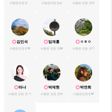
사랑은모든것💙
사랑은모든것🌿
사랑은 모든 것🩷
TBC🏓🃏건삶🏃🏻‍♂️
김민석
임재홍
ㅇㅎㅇ
사랑은모든것🤎
사랑은 모든 것🩶
사랑은 모든 것🤍
따냐
박제현
박연희
사랑은 모든 것 🤍
사랑은 모든 것🩵
사랑은모든것💙