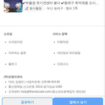
✔️부울경 유기견센터 봉사 ✔️동래구 취약계층 도시락
배달 봉사 ✔️김해
봉사활동
∙
부산 동래구
∙
멤버
135
소모임
서비스 정책
소모임이란
이용약관
자주하는 질문
개인정보 처리방침
블로그
오픈소스
(주)프렌즈큐브
대표: 김영민 | 사업자번호: 129-86-64139
통신판매업 신고번호: 2014-경기성남-1490
고객센터: help@friendscube.com (청소년보호책임자: 한민균)
공유하기
앱에서 보기