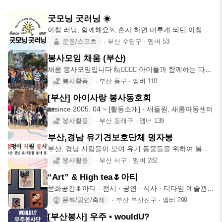
굿모닝 굿러닝 ☀️
아침 러닝, 함께해요🏃 혼자 하면 미루게 되던 아침 러
닝, 꾸준히 뛰고
운동/스포츠
∙
부산 수영구
∙
멤버
53
봉사모임 채움 (부산)
채움 봉사모임입니다 🙋🙋‍♀️🙋‍♂️ 아이들과 함께하는 따뜻
한 시간,
봉사활동
∙
부산 동구
∙
멤버
110
[부산] 아이사랑 봉사동호회
🏡since 2005. 04 ~ [활동소개] - 새들원, 새롬아동센터
봉사활동
∙
부산 동래구
∙
멤버
139
부산,경남 유기견보호단체 멍자봉
부산, 경남 사람들이 모여 유기 동물들을 위하여 봉사
하고 후원하는 봉사
봉사활동
∙
부산 서구
∙
멤버
282
“Art” & High tea🌷아티
문화공간🌷아티 - 전시 · 공연 · 식사 · 티타임 예술관람
그리고 티
문화/공연/축제
∙
부산 부산진구
∙
멤버
299
[부산봉사] 우주 • wouldU?