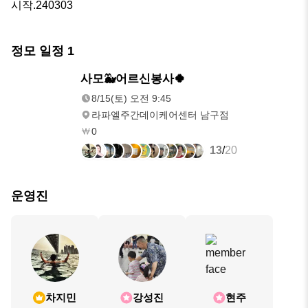
시작.240303
정모 일정
1
8/15(토)
사모🐳어르신봉사🍀
오전 9:45
8/15(토) 오전 9:45
라파엘주간데이케어센터 남구점
0
13
/
20
운영진
차지민
강성진
현주