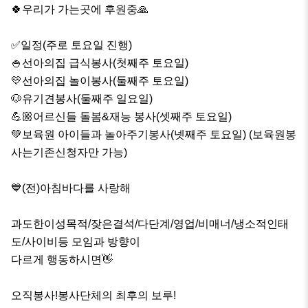
🍀우리가 가는곳에 후원중🙏

✅️일정(주로 토요일 진행)

🍚선아의집 급식봉사(첫째주 토요일)

💛선아의집 놀이봉사(둘째주 토요일)

🐶유기견봉사(둘째주 일요일)

💪🏼어르신들 돌봄&재능 봉사(셋째주 토요일)

💚보육원 아이들과 놀아주기봉사(넷째주 토요일) (보육원봉
사는기존신청자만 가능)

💙(전)아침바다를 사랑해

과도한이성목적/잦은결석/다단계/영업/비매너/냉소적인태
도/사이비등 모임과 방향이

다르게 행동하시면👋 

오직봉사!봉사단체의 최후의 보루!
