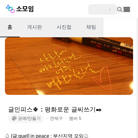
홈
게시판
사진첩
채팅
글인피스🍀 : 평화로운 글씨쓰기✒️
공예/만들기
∙
연제구
∙
멤버
5
♤ [글:guel] in peace : 부산지역 모임♤
