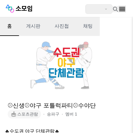
홈
게시판
사진첩
채팅
⚾️신생⚾️야구 포틀럭파티⚾️수야단
스포츠관람
∙
송파구
∙
멤버
1
🔥수도권 야구 단체관람🔥
