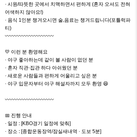
· 시원/따뜻한 곳에서 치맥하면서 편하게 (혼자 오셔도 전혀 
어색하지 않아요!)

· 음식 1인분 챙겨오시면 술,음료는 챙겨드립니다(포틀럭파
티)

〰️〰️〰️〰️〰️〰️〰️〰️〰️〰️

💛 이런 분 환영해요

· 야구 좋아하는데 같이 볼 사람이 없던 분

· 혼자 직관·집관 하다 아쉬웠던 분

· 새로운 사람들과 편하게 어울리고 싶은 분

· 야구 입문자부터 야구 해설자까지 모두 환영 😆

〰️〰️〰️〰️〰️〰️〰️〰️〰️〰️

📅 진행 안내

· 일정 : [KBO경기 일정에 맞춰]

· 장소 : [종합운동장역/잠실새내역 · 도보 5분]
