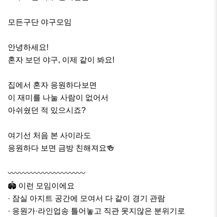
모든구단 야구모임

안녕하세요!

혼자 보던 야구, 이제 같이 봐요!

집에서 혼자 응원하다보면

이 재미를 나눌 사람이 없어서

아쉬쉈던 적 있으시죠?

여기선 처음 본 사이라도

응원하다 보면 금방 친해져요🍻

〰️〰️〰️〰️〰️〰️〰️〰️〰️〰️

🏟 이런 모임이에요

· 잠실 아지트 공간에 모여서 다 같이 경기 관람

· 응원가·라인업송 틀어놓고 직관 못지않은 분위기로
