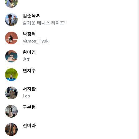
김준목🎾
즐거운 테니스 라이프!!
박장혁
Vamos_Hyuk
황미영
🎾❣️
변지수
서지환
I go
구본형
전미라