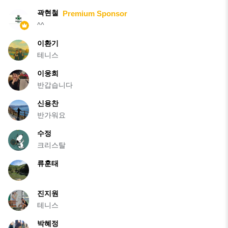
곽현철
Premium Sponsor
^^
이환기
테니스
이웅희
반갑습니다
신용찬
반가워요
수정
크리스탈
류훈태
진지원
테니스
박혜정