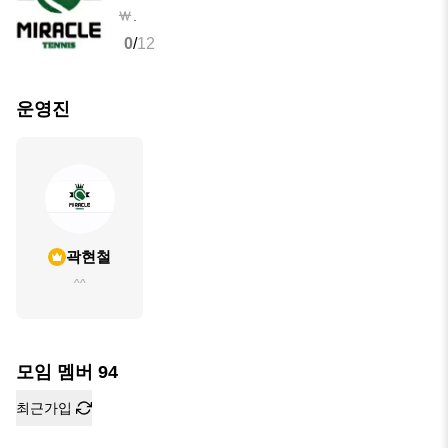
.
0
/
12
운영진
곽현철
^^
모임 멤버
94
최근가입