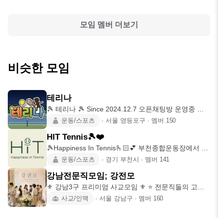
모임 멤버 더보기
비슷한 모임
테리나
🎾 테리나 🎾 Since 2024.12.7 오픈채팅방 운영중 ⭕️
가입
운동/스포츠
∙
서울 영등포구
∙
멤버
150
HIT Tennis🎾❤️
🎾Happiness In Tennis🫰🏻💕 부천종합운동장에서 활
동하는
운동/스포츠
∙
경기 부천시
∙
멤버
141
강남전문직모임; 강전모
⚜️ 강남3구 프리미엄 사교모임 ⚜️ ⭐ 전문직들의 고퀄
리티 네트워킹
사교/인맥
∙
서울 강남구
∙
멤버
160