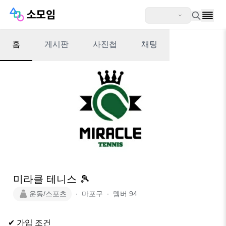
홈
게시판
사진첩
채팅
미라클 테니스 🎾
운동/스포츠
∙
마포구
∙
멤버
94
✔ 가입 조건  
