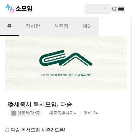
홈
게시판
사진첩
채팅
📚세종시 독서모임, 다슬
인문학/책/글
∙
세종특별자치시
∙
멤버
24
💌 다슬 독서모임 시즌2 오픈!
