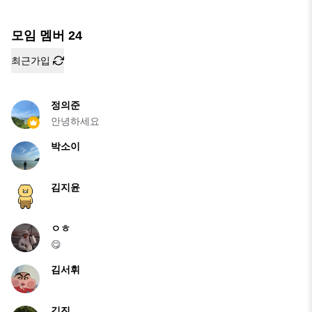
모임 멤버
24
최근가입
정의준
안녕하세요
박소이
김지윤
ㅇㅎ
😋
김서휘
김진