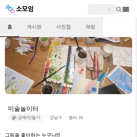
홈
게시판
사진첩
채팅
미술놀이터
공예/만들기
∙
강남구
∙
멤버
26
그림을 좋아하는 누구나!!!
