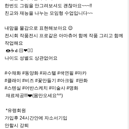
한번도 그림을 안그려보셔도 괜찮아요~~~!!

친교와 재능을 나누는 모임형 수업입니다~~

내맘을 물감으로 표현해보아요 😉

전시회 작품전시 프로같은 아마츄어 함께 작품 그리고 함께 
작업해요

 🍩☕👍🏻❤👈🏻

나이도 성별도 상관없어요 

#수채화 #동양화 #파스텔 #색연필 #마카

#클래이 #비즈 #꽃만들기 #아크릴  #판화

#스텐실 #어반스케치 #미술사 #명화  

 재료제공!!!❤️(몸만오세요^^)

 *유령회원

가입후 24시간안에 자소서기입

안할시 강퇴
