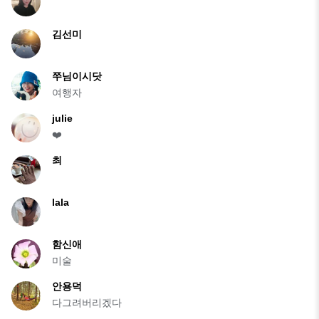
김선미
쭈님이시닷
여행자
julie
❤️
최
lala
함신애
미술
안용덕
다그려버리겠다