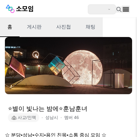
홈
게시판
사진첩
채팅
⭐별이 빛나는 밤에⭐훈남훈녀
사교/인맥
∙
성남시
∙
멤버
46
☆ 분당•성남•수지•용인 친목•소통 중심 모임 ☆
