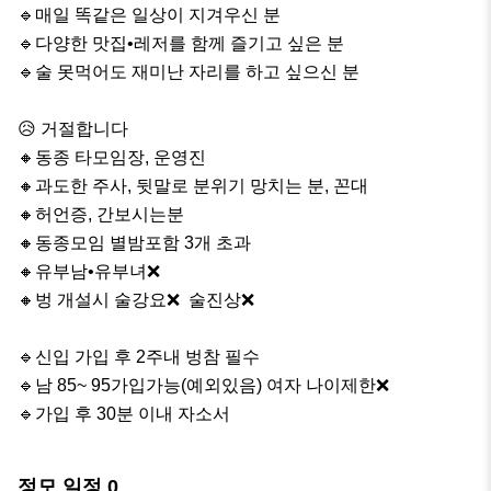
🔹️매일 똑같은 일상이 지겨우신 분

🔹️다양한 맛집•레저를 함께 즐기고 싶은 분

🔹️술 못먹어도 재미난 자리를 하고 싶으신 분

😥 거절합니다

🔸️동종 타모임장, 운영진 

🔸️과도한 주사, 뒷말로 분위기 망치는 분, 꼰대

🔸️허언증, 간보시는분

🔸️동종모임 별밤포함 3개 초과

🔸️유부남•유부녀❌

🔸️벙 개설시 술강요❌  술진상❌

🔹️신입 가입 후 2주내 벙참 필수

🔹️남 85~ 95가입가능(예외있음) 여자 나이제한❌

🔹️가입 후 30분 이내 자소서
정모 일정
0