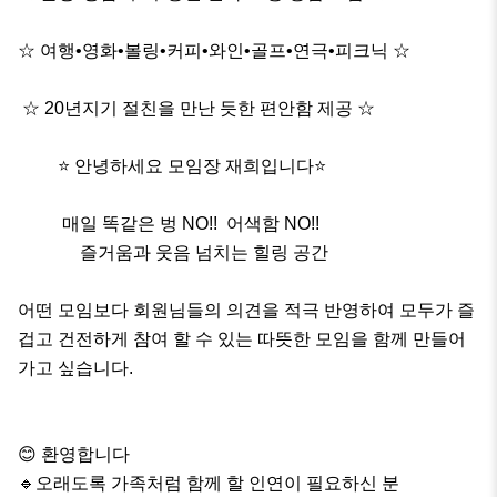
☆ 여행•영화•볼링•커피•와인•골프•연극•피크닉 ☆

 ☆ 20년지기 절친을 만난 듯한 편안함 제공 ☆

         ⭐ 안녕하세요 모임장 재희입니다⭐

          매일 똑같은 벙 NO!!  어색함 NO!!

              즐거움과 웃음 넘치는 힐링 공간

어떤 모임보다 회원님들의 의견을 적극 반영하여 모두가 즐
겁고 건전하게 참여 할 수 있는 따뜻한 모임을 함께 만들어 
가고 싶습니다.

😊 환영합니다

🔹️오래도록 가족처럼 함께 할 인연이 필요하신 분
