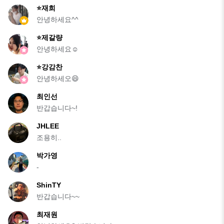
⭐재희
안녕하세요^^
⭐️제갈량
안녕하세요☺️
⭐강감찬
안녕하세오😄
최인선
반갑습니다~!
JHLEE
조용히..
박가영
-
ShinTY
반갑습니다~~
최재원