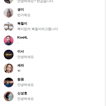
안녕하세요? 반갑습니다.
셩이
반가워요
복칠이
복이없어 복칠이라고합니다
KimHL
-
이서
안녕하세요
세라
🍻
썸원
안녕하세요
신성호
안녕하세요