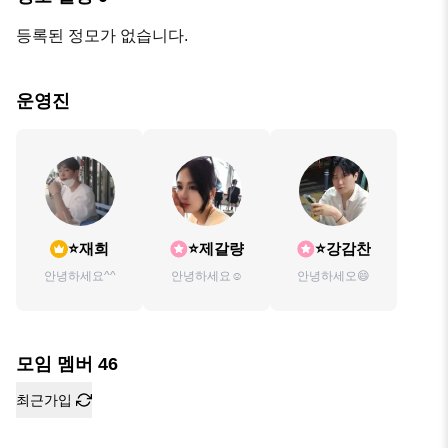
등록된 정모가 없습니다.
운영진
⭐재희
⭐️제갈량
⭐강감찬
안녕하세요^^
안녕하세요☺️
안녕하세오😄
모임 멤버
46
최근가입