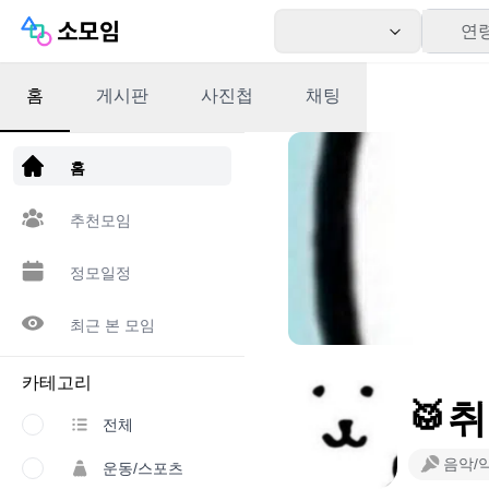
연
홈
게시판
사진첩
채팅
앱 다운로드
홈
추천모임
정모일정
최근 본 모임
카테고리
🥁
전체
음악/
운동/스포츠