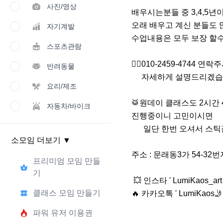
사진/영상
배우시는분들 중 3,4,5년이
오래 배우고 계신 분들도 
자기계발
수업내용은 모두 보장 할수 
스포츠관람
🙋‍♂️010-2459-4744 연락
반려동물
     자세하게 설명드리겠습니다.🙇‍♂️

요리/제조
🥁원데이 클래스도 2시간 40
자동차/바이크
진행중이니 고민이시면 

      일단 한번 오셔서 스틱잡고 때려보세여💥

소모임 더보기
▼
주소 : 문래동3가 54-32
프리미엄 모임 만들
기
 💥 인스타 ' LumiKaos_art ' 

클래스 모임 만들기
🔥 카카오톡 ' LumiKaos🤳
파워 유저 이용권