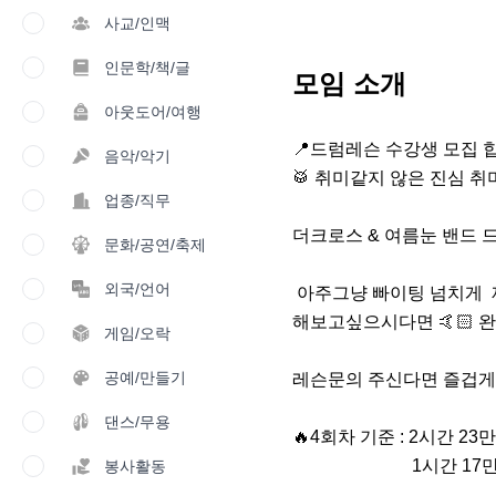
사교/인맥
인문학/책/글
모임 소개
아웃도어/여행
📍드럼레슨 수강생 모집 합
음악/악기
🥁 취미같지 않은 진심 취미
업종/직무
더크로스 & 여름눈 밴드 드
문화/공연/축제
외국/언어
 아주그냥 빠이팅 넘치게  제대로 취미생활 

해보고싶으시다면 🤙🏻 완전
게임/오락
공예/만들기
레슨문의 주신다면 즐겁게 
댄스/무용
🔥4회차 기준 : 2시간 23만
                           1시간 17만원 입니다 ‼️

봉사활동