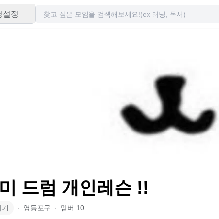
령설정
취미 드럼 개인레슨 !!
악기
∙
영등포구
∙
멤버
10