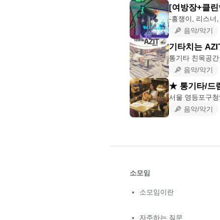
[여방장+클린✨
-흥쟁이, 리스너,
음악/악기
기타치는 AZI
통기타 친목공간 
음악/악기
★ 통기타/드럼
서울 영등포구청
음악/악기
소모임
소모임이란
자주하는 질문