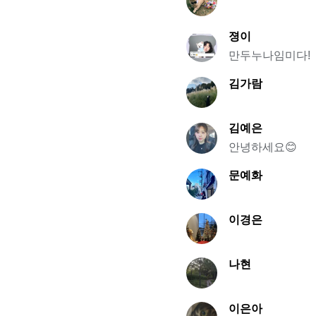
졍이
만두누나임미다!
김가람
김예은
안녕하세요😊
문예화
이경은
나현
이은아