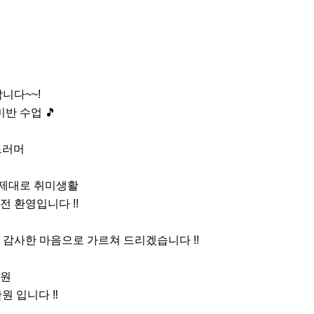
니다~~!

반 수업 🎵

러머

 환영입니다 !!

감사한 마음으로 가르쳐 드리겠습니다 !!

원
