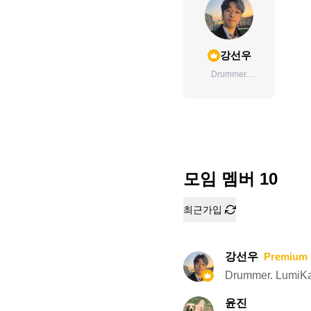
강선우
Drummer.
LumiKaos. 더크로
스 드러머 여름눈 -
드러머
모임 멤버
10
최근가입
강선우
Premium 
Drummer. Lum
윤진