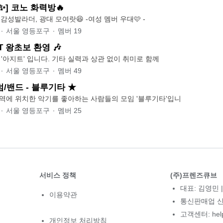
️] 코노 화력방🔥
 감성발라더, 광대 모여랏😆 -여성 멤버 우대🩷 -
∙
서울 영등포구
∙
멤버
19
T 왕초보 환영 🎶
'아지트' 입니다. 기타 실력과 상관 없이 취미로 함께
∙
서울 영등포구
∙
멤버
49
/밴드 - 블루기타 ★
역에 위치한 악기를 좋아하는 사람들의 모임 '블루기타'입니
∙
서울 영등포구
∙
멤버
25
서비스 정책
(주)프렌즈큐브
대표: 김영민 |
이용약관
통신판매업 신고
고객센터: hel
개인정보 처리방침