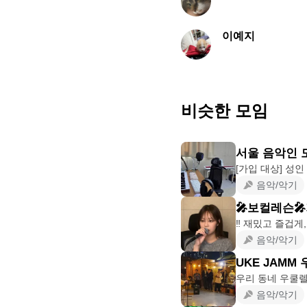
이예지
비슷한 모임
서울 음악인 모
음악/악기
🎤보컬레슨
음악/악기
UKE JAMM
음악/악기