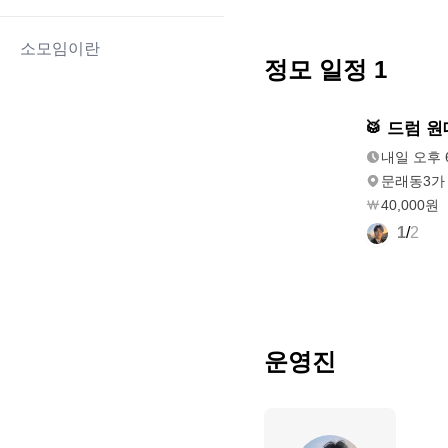
소모임이란
정모 일정
1
모레
🥁 드럼 
오후 6:00
내일 오후 6
문래동3가 
40,000원
1
/
2
운영진