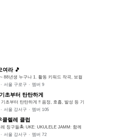
여라 🎵
[가입 대상] 성인 ~ 88년생 누구나 1. 활동 키워드 작곡, 보컬
∙
서울 구로구
∙
멤버
9
기초부터 탄탄하게
‼️ 재밌고 즐겁게, 기초부터 탄탄하게 ‼️ 음정, 호흡, 발성 등 기
∙
서울 강서구
∙
멤버
105
 우쿨렐레 클럽
우리 동네 우쿨렐레 칭구들🏝️ UKE: UKULELE JAMM: 함께
∙
서울 강서구
∙
멤버
72