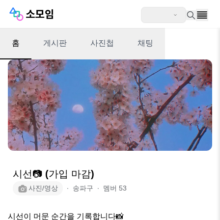
홈
게시판
사진첩
채팅
시선📷 (가입 마감)
사진/영상
∙
송파구
∙
멤버
53
시선이 머문 순간을 기록합니다📸
