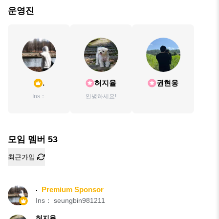
운영진
.
허지율
권현웅
Ins：
안녕하세요!
.
seungbin981211
모임 멤버
53
최근가입
.
Premium Sponsor
Ins： seungbin981211
허지율