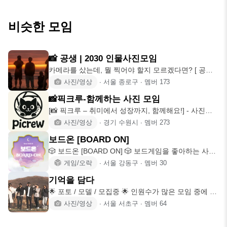
비슷한 모임
📸 공생 | 2030 인물사진모임
카메라를 샀는데, 뭘 찍어야 할지 모르겠다면? [ 공생 ]
은 사진을
사진/영상
∙
서울 종로구
∙
멤버
173
📸픽크루-함께하는 사진 모임
[📸 픽크루 – 취미에서 성장까지, 함께해요!] - 사진취
미로 함께 성장
사진/영상
∙
경기 수원시
∙
멤버
273
보드온 [BOARD ON]
🎲 보드온 [BOARD ON] 🎲 보드게임을 좋아하는 사람
들이 모여 재미
게임/오락
∙
서울 강동구
∙
멤버
30
기억을 담다
🌟 포토 / 모델 / 모집중 🌟 인원수가 많은 모임 중에 출
사 이외에
사진/영상
∙
서울 서초구
∙
멤버
64