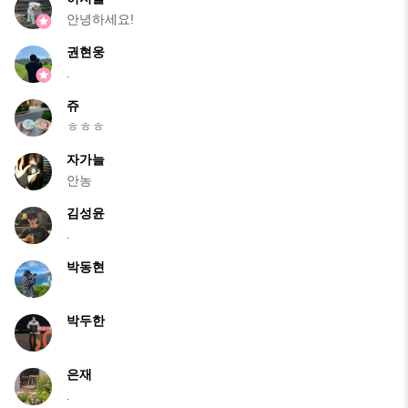
안녕하세요!
권현웅
.
쥬
ㅎㅎㅎ
자가늘
안농
김성윤
.
박동현
박두한
은재
.