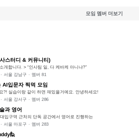
모임 멤버 더보기
인사스터디 & 커뮤니티)
🌈 케바케 HR을 소개합니다. > “인사팀 일, 다 케바케 아니냐?”
∙
서울 강남구
∙
멤버
81
 AI입문자 찍먹 모임
AI가 처음이라구요?! 실습이랑 같이 하면 재밌을거예요. 안녕하세요!
∙
서울 강서구
∙
멤버
286
l: 술과 영어
l은 홍대입구역 근처의 단독 공간에서 영어로 진행하는
∙
서울 마포구
∙
멤버
283
Buddy🙋