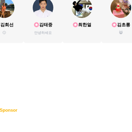
김희선
김태중
최한얼
김초롱
🙂
안녕하세요
😸
Sponsor