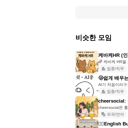
비슷한 모임
케바케HR (
업종/직무
🫢쉽게 배우는
업종/직무
cheersocia
cheersocia
외국/언어
🙋‍♂️English 