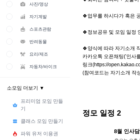
사진/영상
🍀업무를 하시다가 혹은 
자기계발
스포츠관람
🍀정보공유 및 모임 일정 
반려동물
🍀양식에 따라 자기소개 작
요리/제조
카카오톡 오픈채팅('인사를 
링크(https://open.kakao.co
자동차/바이크
(참여코드는 자기소개 작성
소모임 더보기
▼
프리미엄 모임 만들
기
정모 일정
2
클래스 모임 만들기
오늘
8월 인사담
파워 유저 이용권
오후 3:00