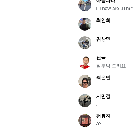
아름파파
Hi how are u i'm 
최인희
김상민
선국
잘부탁 드려요
최은민
지민경
.
전효진
🥸