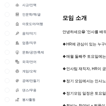
사교/인맥
인문학/책/글
모임 소개
아웃도어/여행
안녕하세요😁 '인사를 배우
음악/악기
업종/직무
🍀HR에 관심이 있는 누구나
문화/공연/축제
🍀매월 둘째주 토요일에는
외국/언어
🍀인사팀 재직자, HR이 
게임/오락
공예/만들기
🍀정기 모임에서는 인사노
댄스/무용
🍀정기모임 일정은 토요일 
봉사활동
🍀회비는 참여비 + 뒷풀이