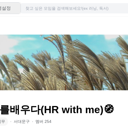
령설정
배우다(HR with me)🧭
직무
∙
서대문구
∙
멤버
254