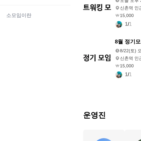
오늘 오후 3
신촌역 인
소모임이란
15,000
1
/
1
8/22(토)
8월 정기모
오후 3:00
8/22(토) 
신촌역 인
15,000
1
/
1
운영진