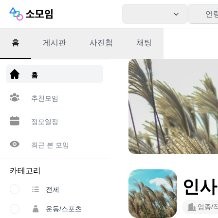
연
홈
게시판
사진첩
채팅
앱 다운로드
홈
추천모임
정모일정
최근 본 모임
카테고리
인사를
전체
업종/
운동/스포츠