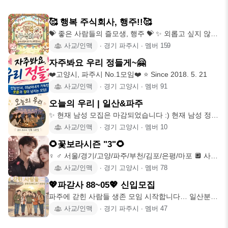
🥰 행복 주식회사, 행주!!🥰
💝 좋은 사람들의 즐모생, 행주 💝 ✨️ 외롭고 싶지 않은
날 ✨️ 심
사교/인맥
∙
경기 파주시
∙
멤버
159
자주봐요 우리 정들게~🤗
❤️고양시, 파주시 No.1모임❤️ ⭐️ Since 2018. 5. 21
사교/인맥
∙
경기 고양시
∙
멤버
91
오늘의 우리 | 일산&파주
✨ 현재 남성 모집은 마감되었습니다 :) 현재 남성 정원
은 마감되어,
사교/인맥
∙
경기 고양시
∙
멤버
10
🌻꽃보라시즌 "3"🌻
♀️ ♂️ 서울/경기/고양/파주/부천/김포/은평/마포 🔲 사교/
운동/취
사교/인맥
∙
경기 고양시
∙
멤버
78
💖파갇사 88~05💖 신입모집
파주에 갇힌 사람들 생존 모임 시작합니다… 일산분들
도 환영해요✨ 💕8
사교/인맥
∙
경기 파주시
∙
멤버
47