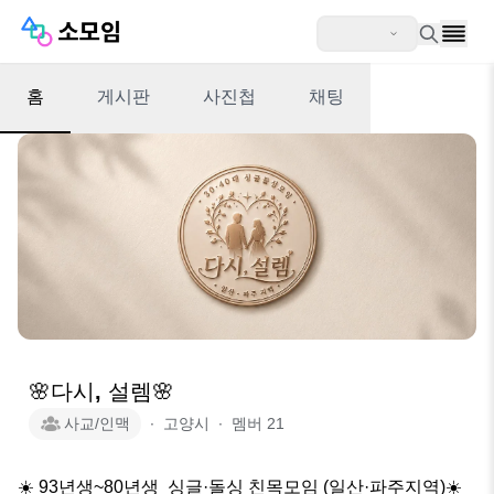
홈
게시판
사진첩
채팅
🌸다시, 설렘🌸
사교/인맥
∙
고양시
∙
멤버
21
☀️ 93년생~80년생  싱글·돌싱 친목모임 (일산·파주지역)☀️
