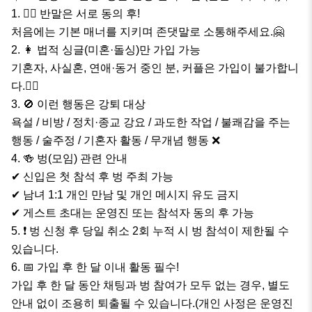
1. 🙅‍♀️ 반말은 서로 동의 후!

처음에는 기본 매너를 지키며 존댓말로 소통해주세요.🤗

2. 👩 법적 싱글(미혼·돌싱)만 가입 가능

기혼자, 사실혼, 연애·동거 중인 분, 커플은 가입이 불가합니
다.🙅‍♂️

3. 🚫 이런 행동은 강퇴 대상

욕설 / 비방 / 정치·종교 강요 / 과도한 작업 / 불쾌감을 주는 
행동 / 술주정 / 기혼자 활동 / 무개념 행동 ❌

4. 🍻 벙(모임) 관련 안내

✔ 신입은 첫 참석 후 벙 주최 가능

✔ 남녀 1:1 개인 만남 및 개인 메시지 유도 금지

✔ 게스트 초대는 운영진 또는 참석자 동의 후 가능

5. ❗ 벙 신청 후 당일 취소 2회 누적 시 벙 참석이 제한될 수 
있습니다.

6. 📅 가입 후 한 달 이내 활동 필수!

가입 후 한 달 동안 채팅과 벙 참여가 모두 없는 경우, 별도 
안내 없이 조용히 퇴출될 수 있습니다.(개인 사정은 운영진