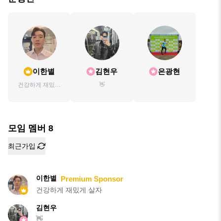
이한별
김현우
은광현
건강하게 재밌게
👋
살자
모임 멤버
8
최근가입
이한별
Premium Sponsor
건강하게 재밌게 살자
김현우
👋