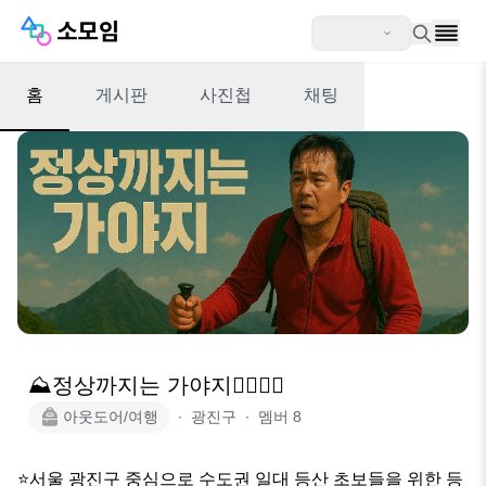
홈
게시판
사진첩
채팅
⛰️정상까지는 가야지🏃‍♂️🏃‍♀
아웃도어/여행
∙
광진구
∙
멤버
8
⭐️서울 광진구 중심으로 수도권 일대 등산 초보들을 위한 등