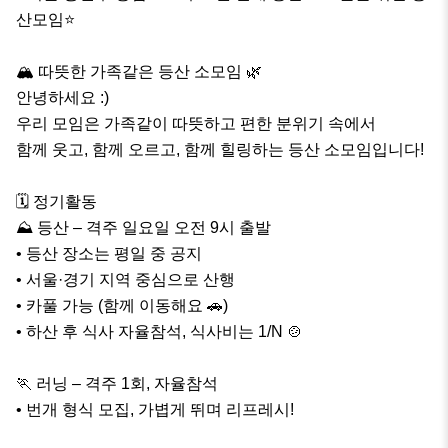
산모임⭐️

🏔️ 따뜻한 가족같은 등산 소모임 🌿

안녕하세요 :)

우리 모임은 가족같이 따뜻하고 편한 분위기 속에서

함께 웃고, 함께 오르고, 함께 힐링하는 등산 소모임입니다!

🗓️ 정기활동

⛰ 등산 – 격주 일요일 오전 9시 출발

• 등산 장소는 평일 중 공지

• 서울·경기 지역 중심으로 산행

• 카풀 가능 (함께 이동해요 🚗)

• 하산 후 식사 자율참석, 식사비는 1/N 🍲

🏃 러닝 – 격주 1회, 자율참석

• 번개 형식 모집, 가볍게 뛰며 리프레시!
