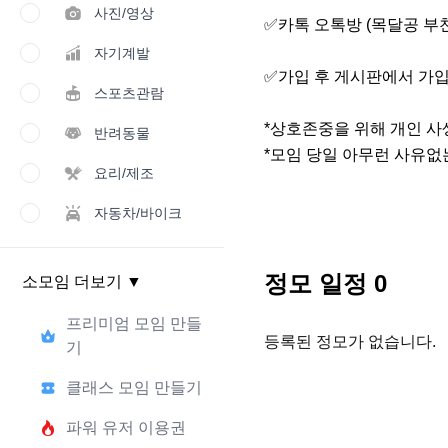
사진/영상
✅️카톡 오톡방 (목달공 부
자기계발
✅️가입 후 게시판에서 가
스포츠관람
*상호존중을 위해 개인 사
반려동물
*모임 당일 아무런 사유없
요리/제조
자동차/바이크
정모 일정
0
소모임 더보기
▼
프리미엄 모임 만들
등록된 정모가 없습니다.
기
클래스 모임 만들기
파워 유저 이용권