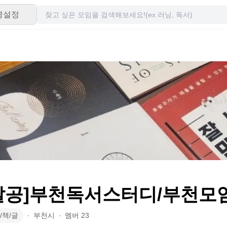
령설정
달공]부천독서스터디/부천모
/책/글
∙
부천시
∙
멤버
23