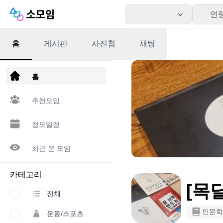
연
홈
게시판
사진첩
채팅
앱 다운로드
홈
추천모임
정모일정
최근 본 모임
카테고리
[목
전체
인문학
운동/스포츠