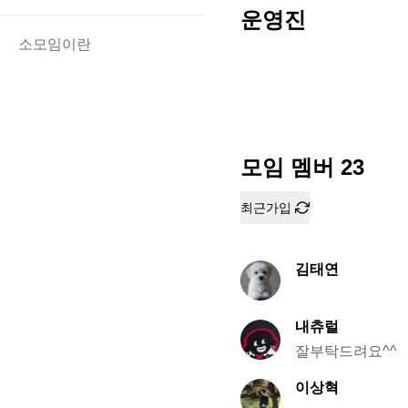
운영진
소모임이란
모임 멤버
23
최근가입
김태연
내츄럴
잘부탁드려요^^
이상혁