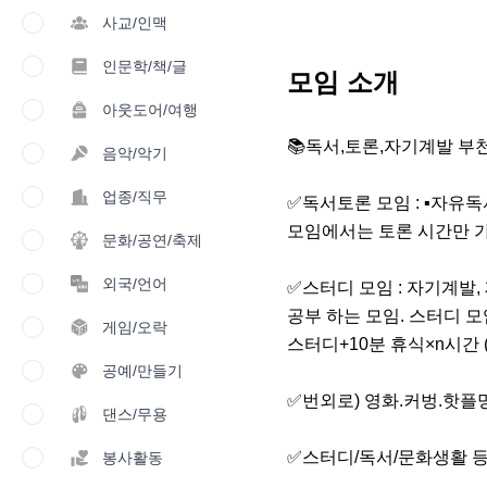
사교/인맥
인문학/책/글
모임 소개
아웃도어/여행
📚독서,토론,자기계발 부
음악/악기
업종/직무
✅️독서토론 모임 : ▪️자유
모임에서는 토론 시간만 가
문화/공연/축제
외국/언어
✅️스터디 모임 : 자기계
공부 하는 모임. 스터디 
게임/오락
스터디+10분 휴식×n시간 
공예/만들기
✅️번외로) 영화.커벙.핫
댄스/무용
✅️스터디/독서/문화생활 
봉사활동