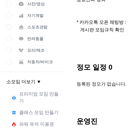
사진/영상
자기계발
* 카카오톡 오픈 채팅방 : 

스포츠관람
   게시판 모임규칙 확인
반려동물
요리/제조
자동차/바이크
정모 일정
0
소모임 더보기
▼
등록된 정모가 없습니다.
프리미엄 모임 만들
기
클래스 모임 만들기
운영진
파워 유저 이용권