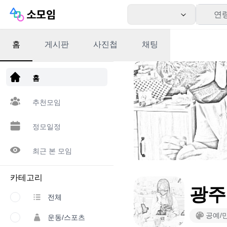
연
홈
게시판
사진첩
채팅
앱 다운로드
홈
추천모임
정모일정
최근 본 모임
카테고리
광주
전체
공예/
운동/스포츠