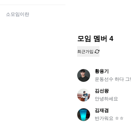
소모임이란
모임 멤버
4
최근가입
황용기
운동선수 하다 그
김선왕
안녕하세요
김재겸
반가워요 ㅎㅎ