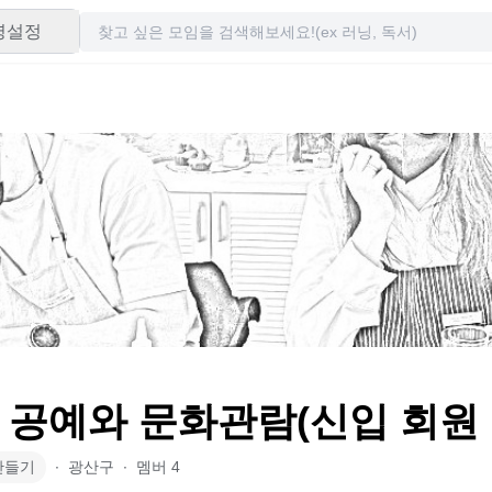
령설정
 공예와 문화관람(신입 회원
만들기
∙
광산구
∙
멤버
4