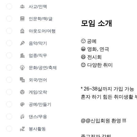
사교/인맥
인문학/책/글
모임 소개
아웃도어/여행
🙂 공예

음악/악기
😀 영화, 연극

업종/직무
😄 전시회

😊 다양한 취미

문화/공연/축제
외국/언어
* 26~38살까지 가입 가능

게임/오락
혼자 하기 힘든 취미생활 부
공예/만들기
댄스/무용
@@신입회원 환영 !!!

봉사활동
종교전파 강퇴
