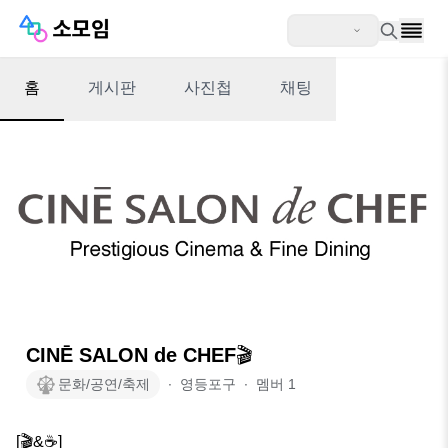
홈
게시판
사진첩
채팅
CINĒ SALON de CHEF🎬
문화/공연/축제
∙
영등포구
∙
멤버
1
[🎬&☕️] 
