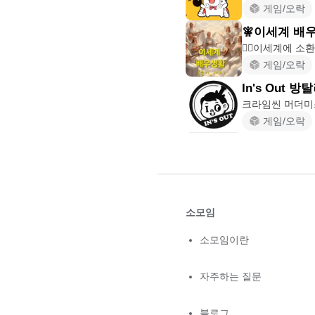
게임/오락
🧚이세계 배우생
🧝‍♂️이세계에 
게임/오락
In's Out 
크라임씬 머더미
게임/오락
소모임
소모임이란
자주하는 질문
블로그