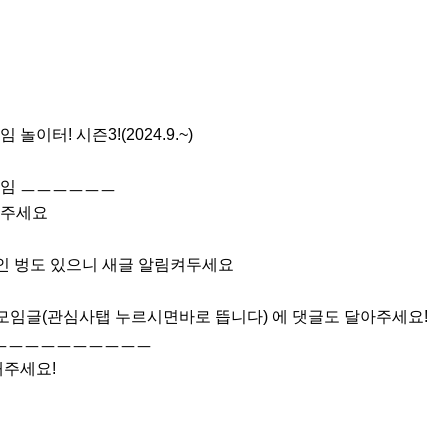
터! 시즌3!(2024.9.~)

임 ㅡㅡㅡㅡㅡㅡ

주세요

인 벙도 있으니 새글 알림켜두세요

모임글(관심사탭 누르시면바로 뜹니다) 에 댓글도 달아주세요!

ㅡㅡㅡㅡㅡㅡㅡㅡㅡ

해주세요!