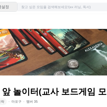
령설정
 앞 놀이터(교사 보드게임 모
오락
∙
마포구
∙
멤버
35