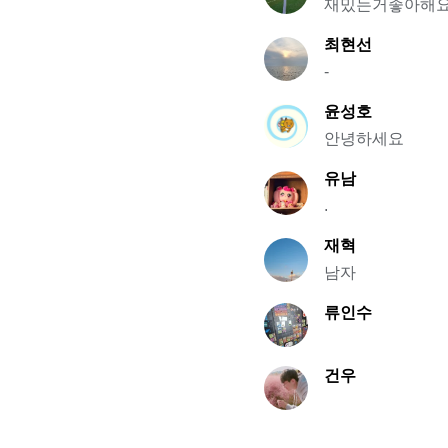
재밌는거좋아해
최현선
-
윤성호
안녕하세요
유남
.
재혁
남자
류인수
건우