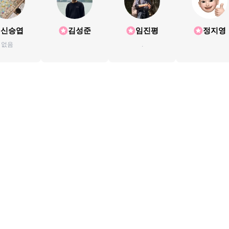
신승엽
김성준
임진평
정지영
없음
.