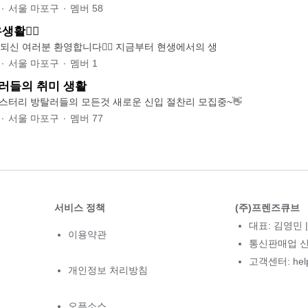
∙
서울 마포구
∙
멤버
58
활🧚‍♀️
소환되신 여러분 환영합니다🧝‍♀️ 지금부터 현생에서의 생
∙
서울 마포구
∙
멤버
1
방탈러들의 취미 생활
스터리 방탈러들의 모든것 새로운 신입 절찬리 모집중~👋
∙
서울 마포구
∙
멤버
77
서비스 정책
(주)프렌즈큐브
대표: 김영민 |
이용약관
통신판매업 신고
고객센터: hel
개인정보 처리방침
오픈소스