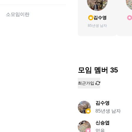
소모임이란
김수영
85년생 남자
모임 멤버
35
최근가입
김수영
85년생 남자
신승엽
없음