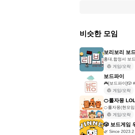
비슷한 모임
보리보리 보
게임/오락
보드파이
🎮[보드파이]🎲
게임/오락
🍊롤자몽 LO
게임/오락
🎲 보드게임 