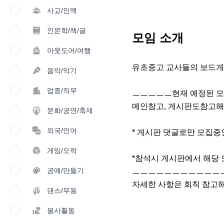
사교/인맥
인문학/책/글
모임 소개
아웃도어/여행
유초중고 교사들의 보드게임 놀이
음악/악기
업종/직무
ㅡㅡㅡㅡㅡ현재 예정된 모
메인참고, 게시판도참고해
문화/공연/축제
외국/언어
* 게시판 댓글로만 모집중
게임/오락
*참석시 게시판에서 해당 
공예/만들기
ㅡㅡㅡㅡㅡㅡㅡㅡㅡㅡㅡㅡ
자세한 사항은 회칙 참고
댄스/무용
봉사활동