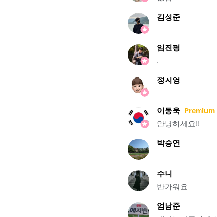
김성준
임진평
.
정지영
이동욱
Premium 
안녕하세요!!
박승연
주니
반가워요
엄남준