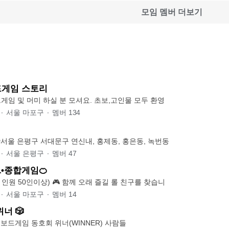
모임 멤버 더보기
드게임 스토리
홍대,합정서 보드게임 및 머미 하실 분 모셔요. 초보,고인물 모두 환영
∙
서울 마포구
∙
멤버
134
 #서울 은평구 서대문구 연신내, 홍제동, 홍은동, 녹번동
∙
서울 은평구
∙
멤버
47
L•종합게임🍊
🍊롤자몽(현모임 인원 50인이상) 🎮 함께 오래 즐길 롤 친구를 찾습니
∙
서울 마포구
∙
멤버
14
위너 🎲
🌿 Since 2023.2 보드게임 동호회 위너(WINNER) 사람들