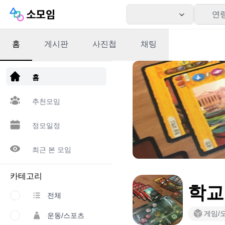
연
홈
게시판
사진첩
채팅
앱 다운로드
홈
추천모임
정모일정
최근 본 모임
카테고리
학교
전체
게임/
운동/스포츠