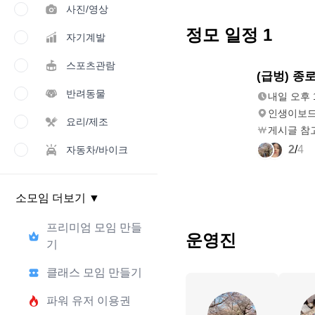
사진/영상
정모 일정
1
자기계발
스포츠관람
내일
(급벙) 종
오후 1:00
반려동물
내일 오후 1
인생이보
요리/제조
게시글 참
2
/
4
자동차/바이크
소모임 더보기
▼
프리미엄 모임 만들
운영진
기
클래스 모임 만들기
파워 유저 이용권