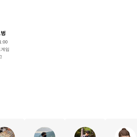
로벙
:00
드게임
고