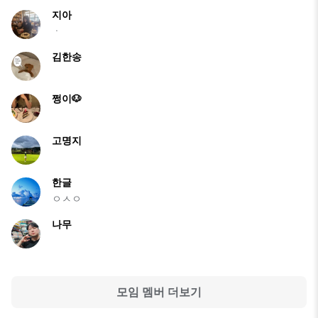
지아
ㆍ
김한송
쩡이🐶
고명지
한글
ㅇㅅㅇ
나무
모임 멤버 더보기