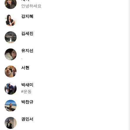
안녕하세요
강지혜
김세진
유지선
.
서현
박새미
#운동
박찬규
권민서