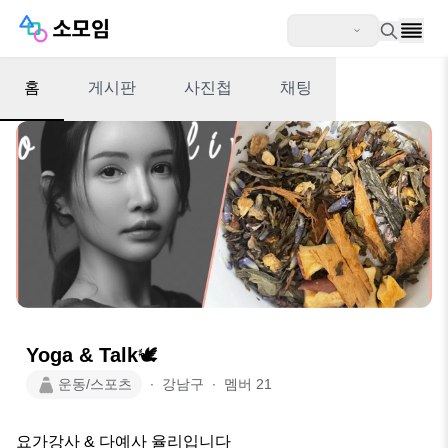
홈
게시판
사진첩
채팅
Yoga & Talk🕊️
운동/스포츠
∙
강남구
∙
멤버
21
요가강사 & 다예사 율리입니다
