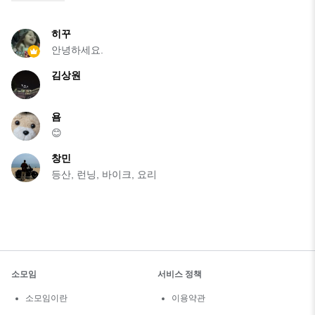
히꾸
안녕하세요.
김상원
욤
😊
창민
등산, 런닝, 바이크, 요리
소모임
서비스 정책
소모임이란
이용약관