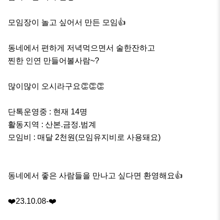
모임장이 놀고 싶어서 만든 모임👍

동네에서 편하게 저녁먹으면서 술한잔하고 

찐한 인연 만들어볼사람~?

많이많이 오시라구요👏👏👏

단톡운영중 : 현재 14명

활동지역 : 산본.금정.범계

모임비 : 매달 2천원(모임유지비로 사용돼요)

동네에서 좋은 사람들을 만나고 싶다면 환영해요👍

❤️23.10.08-❤️