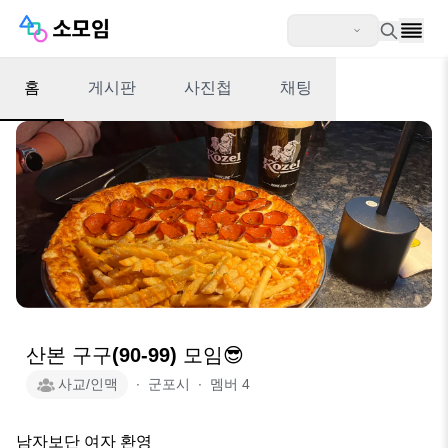
홈
게시판
사진첩
채팅
산본 구구(90-99) 모임😎
사교/인맥
∙
군포시
∙
멤버
4
남자보단 여자 환영
