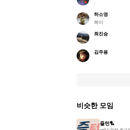
.
하소영
헤이
최진승
김주용
비슷한 모임
즐턴🏸