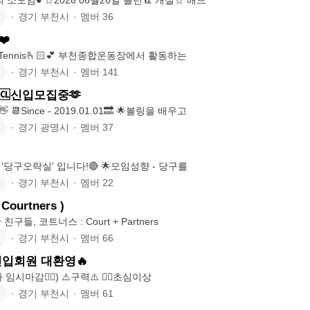
∙
경기 부천시
∙
멤버
36
❤️
🎾Happiness In Tennis🫰🏻💕 부천종합운동장에서 활동하는
∙
경기 부천시
∙
멤버
141
🆑신입모집중🫶
📆Since - 2019.01.01🔜 🌟볼링을 배우고
∙
경기 광명시
∙
멤버
37
⚪️당구 친목모임 '당구오락실' 입니다!🔴 🌟모임성향 - 당구를
∙
경기 부천시
∙
멤버
22
ourtners )
구들, 코트너스 : Court + Partners
∙
경기 부천시
∙
멤버
66
신입회원 대환영🔥
​🏳️대한민턴 (남자 임시마감🙅‍♂️) ⚠️구력⚠️ 🙎‍♂️초심이상
∙
경기 부천시
∙
멤버
61