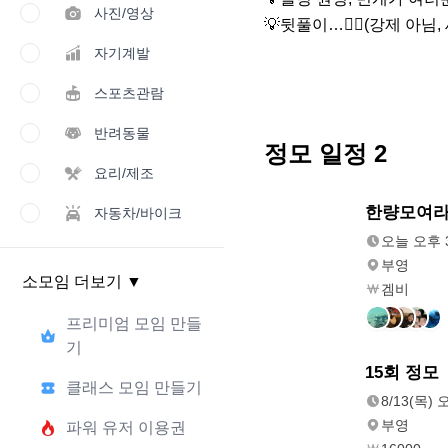
사진/영상
💡뒷풀이…❤️‍🔥(강제 아님
자기계발
스포츠관람
반려동물
정모 일정
2
요리/제조
오늘
한량모여
자동차/바이크
오후 3:00
오늘 오후 3
부영
소모임 더보기
▼
겜비
프리미엄 모임 만들
기
8/13(목)
15회 정모
클래스 모임 만들기
오후 8:30
8/13(목) 
부영
파워 유저 이용권