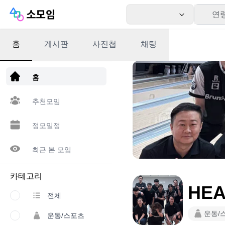
연
홈
게시판
사진첩
채팅
앱 다운로드
홈
추천모임
정모일정
최근 본 모임
카테고리
HE
전체
운동/
운동/스포츠