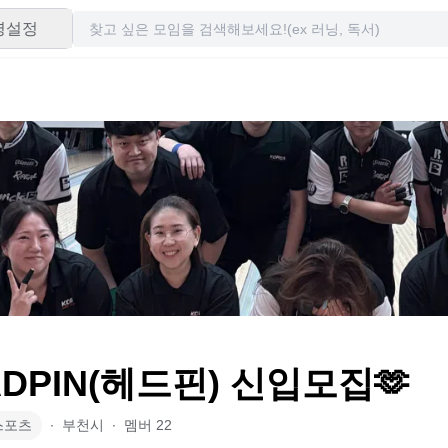
령설정
ADPIN(헤드핀) 신입모집🫶
스포츠
∙
부천시
∙
멤버
22