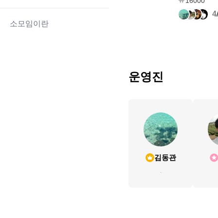
16000
4
소모임이란
운영진
김동관
.