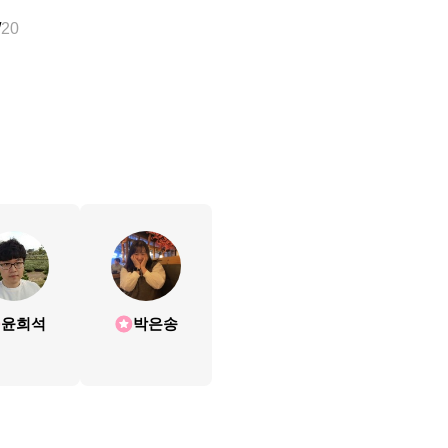
/
20
윤희석
박은송