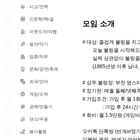
사교/인맥
인문학/책/글
모임 소개
아웃도어/여행
# 대상: 즐겁게 볼링을 치
음악/악기
        오늘 볼링을 시작해도 괜찮다구용!!!!!!!

업종/직무
        실력 상관없이 볼링을 좋아한다면 누구든😉

        (1985년생 이후 남녀, 지인 제외)

문화/공연/축제
외국/언어
# 상주 볼링장: 부천 영스타
# 정기전: 매월 둘째/넷째주
게임/오락
# 가입조건: 가입 후 월 1
공예/만들기
                : 가입 후 24시간 내 자기소개서 작성

# 회비: 월 1.5만원 (게임비
댄스/무용
💡카톡 단톡방 (번개or정기
봉사활동
💡볼링 원정, 번개가 여러