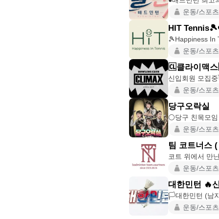
운동/스포츠
HIT Tennis🎾
운동/스포츠
🆑클라이맥스
신입회원 모집중👋 
운동/스포츠
당구오락실
운동/스포츠
팀 코트너스 ( C
코트 위에서 만난 친
운동/스포츠
대한민턴 🔥
운동/스포츠