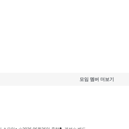
모임 멤버 더보기
●배드민턴 최고의 소모임● ☆2026 06월26일 즐턴🏸 개설☆ 배드