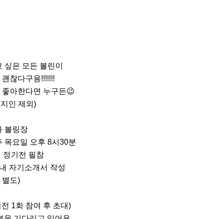
고 싶은 모든 볼린이

 볼링장

 목요일 오후 8시30분

회 정기전 필참

 별도)

전 1회 참여 후 초대)

분을 기다리고 있어용
