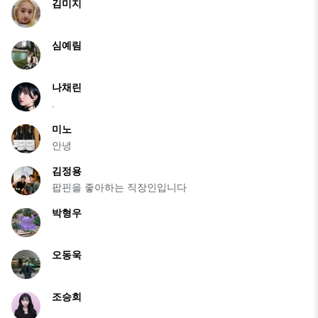
김미지
심예림
나채린
.
미노
안녕
김정용
팝핀을 좋아하는 직장인입니다
박형우
오동욱
조승희