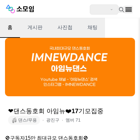
홈
게시판
사진첩
채팅
❤댄스동호회 아임뉴❤️17기모집중
댄스/무용
∙
광진구
∙
멤버
71
🚫구독자15만 최대규모 댄스동호회🚫
