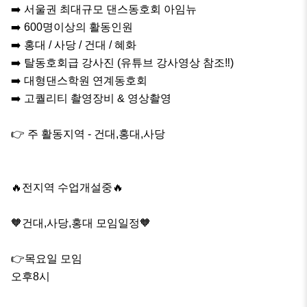
➡️ 서울권 최대규모 댄스동호회 아임뉴

➡️ 600명이상의 활동인원

➡️ 홍대 / 사당 / 건대 / 혜화 

➡️ 탈동호회급 강사진 (유튜브 강사영상 참조‼️)

➡️ 대형댄스학원 연계동호회

➡️ 고퀄리티 촬영장비 & 영상촬영

👉 주 활동지역 - 건대,홍대,사당

🔥전지역 수업개설중🔥

🧡건대,사당,홍대 모임일정🧡

👉목요일 모임

오후8시
