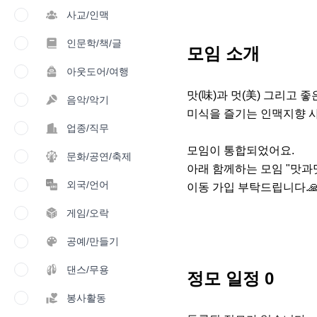
사교/인맥
인문학/책/글
모임 소개
아웃도어/여행
맛(味)과 멋(美) 그리고 좋
음악/악기
미식을 즐기는 인맥지향 사
업종/직무
모임이 통합되었어요.

문화/공연/축제
아래 함께하는 모임 "맛과멋 
외국/언어
이동 가입 부탁드립니다.🙏
게임/오락
공예/만들기
댄스/무용
정모 일정
0
봉사활동