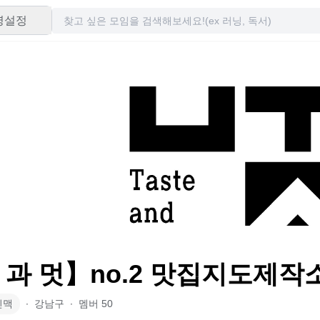
령설정
 과 멋】no.2 맛집지도제작
인맥
∙
강남구
∙
멤버
50