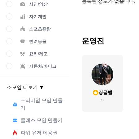
등록된 정모가 없습니다.
사진/영상
자기계발
스포츠관람
운영진
반려동물
요리/제조
자동차/바이크
소모임 더보기
▼
징글벨
프리미엄 모임 만들
**
기
클래스 모임 만들기
파워 유저 이용권