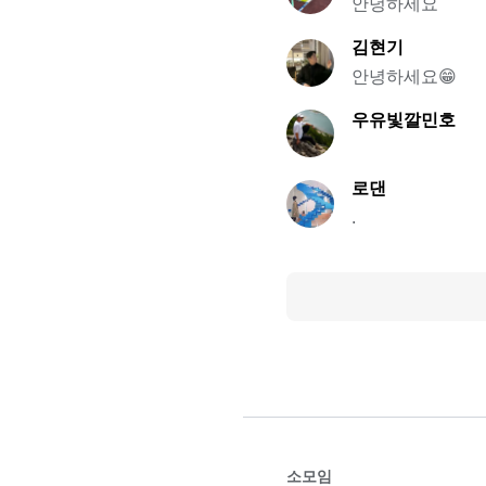
안녕하세요
김현기
안녕하세요😁
우유빛깔민호
로댄
.
소모임