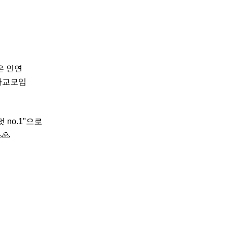
은 인연

교모임

no.1"으로

🙏