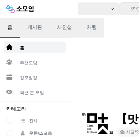
연
홈
게시판
사진첩
채팅
앱 다운로드
홈
추천모임
정모일정
최근 본 모임
카테고리
【맛
전체
사교/
운동/스포츠