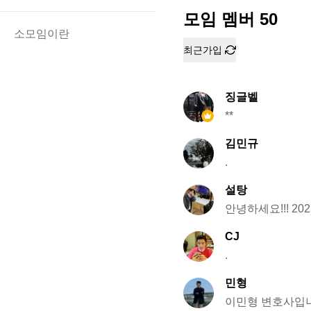
모임 멤버
50
소모임이란
최근가입
징글벨
**
김민규
.
설탕
안녕하세요!!! 2
CJ
.
민형
이민형 변호사입