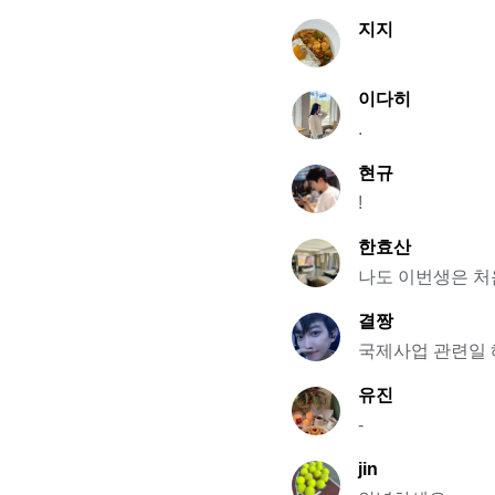
지지
이다히
.
현규
!
한효산
나도 이번생은 
결짱
국제사업 관련일 
유진
-
jin