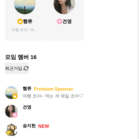
햄쮸
건영
여행 조아~ 먹는
.
게 제일 조아♡
모임 멤버
16
최근가입
햄쮸
Premium Sponsor
여행 조아~ 먹는 게 제일 조아♡
건영
.
송지헌
NEW