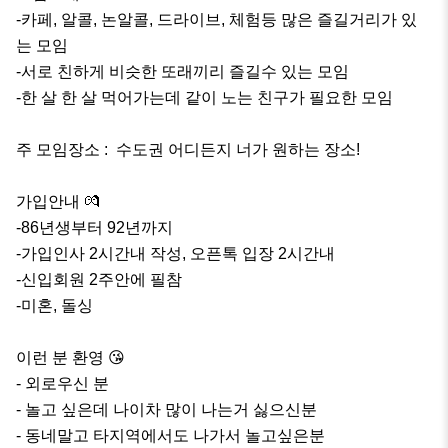
-카페, 알콜, 논알콜, 드라이브, 체험등 많은 즐길거리가 있
는 모임

-서로 친하게 비슷한 또래끼리 즐길수 있는 모임

-한 살 한 살 먹어가는데 같이 노는 친구가 필요한 모임

주 모임장소 :  수도권 어디든지 너가 원하는 장소!

가입안내 💏 

-86년생부터 92년까지 

-가입인사 2시간내 작성, 오픈톡 입장 2시간내

-신입회원 2주안에 필참

-미혼, 돌싱

이런 분 환영 😘 

- 외로우신 분

- 놀고 싶은데 나이차 많이 나는거 싫으신분

- 동네말고 타지역에서도 나가서 놀고싶은분
