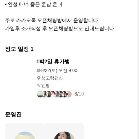
- 인성 매너 좋은 훈남 훈녀

주로 카카오톡 오픈채팅방에서 운영합니다

가입후 소개작성 후 오픈채팅방으로 안내드립니다
정모 일정
1
8/22(토)
1박2일 휴가벙
오전 9:00
8/22(토) 오전 9:00
샛고랑팬션
엔빵
8
/
16
운영진