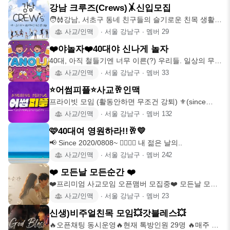
강남 크루즈(Crews)🤸신입모집
🧑‍🩰강남, 서초구 동네 친구들의 슬기로운 친목 생활
☀️ 모임 소개
사교/인맥
∙
서울 강남구
∙
멤버
29
❤️야놀자❤️40대야 신나게 놀자
40대, 아직 철들기엔 너무 이른(?) 우리들. 일상의 무게
는 잠시 내려
사교/인맥
∙
서울 강남구
∙
멤버
33
⭐어썸피플⭐사교🥂인맥
프라이빗 모임 (활동안하면 무조건 강퇴) ⚜️(since
2017.09.
사교/인맥
∙
서울 강남구
∙
멤버
132
🩷40대여 영원하라!!🥂💛
📢 Since 2020/0808~ 👩‍❤️‍💋‍👨 내 젊은 날의..
사교/인맥
∙
서울 강남구
∙
멤버
242
❤️ 모든날 모든순간 ❤️
❤️프리미엄 사교모임 오픈맴버 모집중❤️ 모든날 모든
순간 함께 웃을수
사교/인맥
∙
서울 강남구
∙
멤버
23
신생)비주얼친목 모임💥갓블레스💥
🔥오픈채팅 동시운영🔥현재 톡방인원 29명 🔥매주 벙