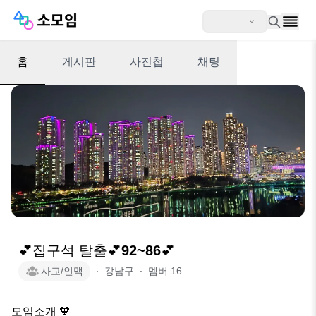
홈
게시판
사진첩
채팅
💕집구석 탈출💕92~86💕
사교/인맥
∙
강남구
∙
멤버
16
모임소개 🧡 
