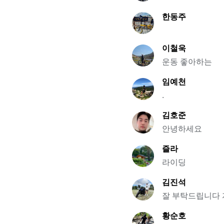
한동주
이철욱
운동 좋아하는
임예천
.
김호준
안녕하세요
즐라
라이딩
김진석
잘 부탁드립니다 자
황순호