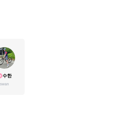
수한
swan