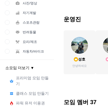
사진/영상
자기계발
운영진
스포츠관람
반려동물
요리/제조
자동차/바이크
성호
안녕하세요
소모임 더보기
▼
프리미엄 모임 만들
기
클래스 모임 만들기
모임 멤버
37
파워 유저 이용권