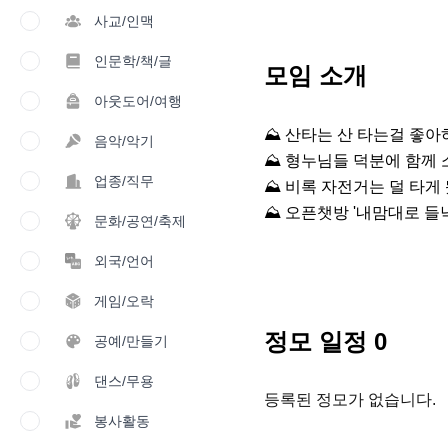
사교/인맥
인문학/책/글
모임 소개
아웃도어/여행
⛰️ 산타는 산 타는걸 좋아
음악/악기
⛰️ 형누님들 덕분에 함께 
업종/직무
⛰️ 비록 자전거는 덜 타게
⛰️ 오픈챗방 '내맘대로 들낙하
문화/공연/축제
외국/언어
게임/오락
정모 일정
0
공예/만들기
댄스/무용
등록된 정모가 없습니다.
봉사활동