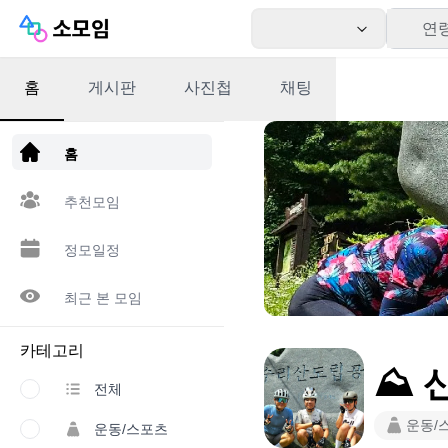
연
홈
게시판
사진첩
채팅
앱 다운로드
홈
추천모임
정모일정
최근 본 모임
카테고리
⛰️ 
전체
운동/
운동/스포츠