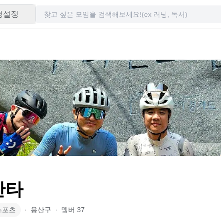
령설정
산타
스포츠
∙
용산구
∙
멤버
37