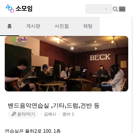
홈
게시판
사진첩
채팅
밴드음악연습실 ,기타,드럼,건반 등
음악/악기
∙
김해시
∙
멤버
1
연습실은 율하2로 100. 1층 
