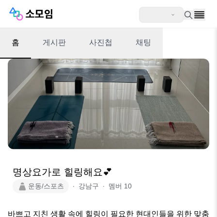
홈
게시판
사진첩
채팅
명상요가로 힐링해요💕
운동/스포츠
∙
강남구
∙
멤버
10
바쁘고 지친 생활 속에 힐링이 필요한 현대인들을 위한 맞춤 