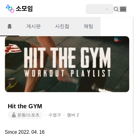
홈
게시판
사진첩
채팅
Hit the GYM
운동/스포츠
∙
수영구
∙
멤버
2
Since 2022. 04. 16
