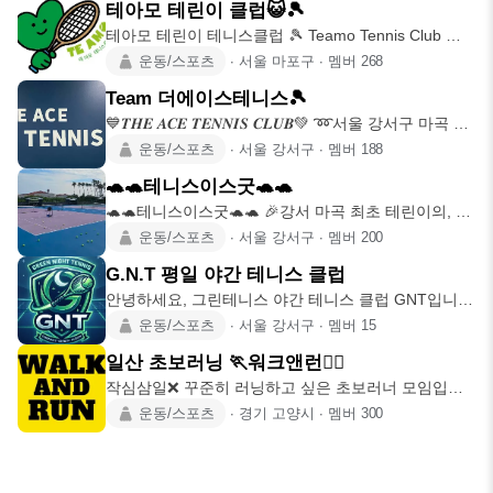
테아모 테린이 클럽😺🎾
테아모 테린이 테니스클럽 🎾 Teamo Tennis Club 마
포·고양
운동/스포츠
∙
서울 마포구
∙
멤버
268
Team 더에이스테니스🎾
💙𝑻𝑯𝑬 𝑨𝑪𝑬 𝑻𝑬𝑵𝑵𝑰𝑺 𝑪𝑳𝑼𝑩💚 ➿서울 강서구 마곡 테
니스 클럽
운동/스포츠
∙
서울 강서구
∙
멤버
188
🐢🐢테니스이스굿🐢🐢
🐢🐢테니스이스굿🐢🐢 🎉강서 마곡 최초 테린이의, 테
린이에 의한, 테린이를
운동/스포츠
∙
서울 강서구
∙
멤버
200
G.N.T 평일 야간 테니스 클럽
안녕하세요, 그린테니스 야간 테니스 클럽 GNT입니
다. ​🎾모임 일정
운동/스포츠
∙
서울 강서구
∙
멤버
15
일산 초보러닝 🏃워크앤런🏃‍♀️
작심삼일❌️ 꾸준히 러닝하고 싶은 초보러너 모임입니
다🏃‍♀️ 러닝하고
운동/스포츠
∙
경기 고양시
∙
멤버
300