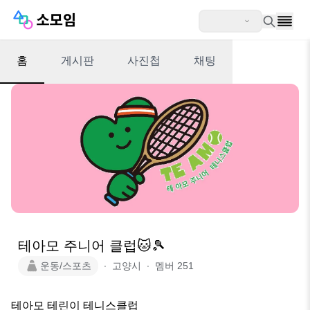
홈
게시판
사진첩
채팅
테아모 주니어 클럽🐱🎾
운동/스포츠
∙
고양시
∙
멤버
251
테아모 테린이 테니스클럽
