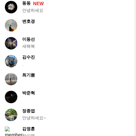
동동
NEW
안녕하세요
변호경
이동선
새해복
김수진
.
최기쁨
박준혁
정종엽
안녕하세요~
김영훈
하이영