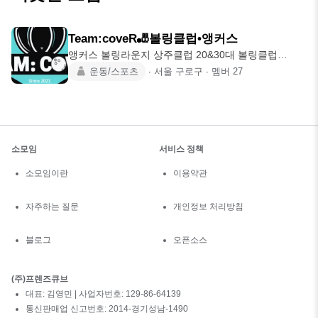
Team:coveR🎳볼링클럽•앵커스
앵커스 볼링라운지 상주클럽 20&30대 볼링클럽
Team:coveR 볼링
운동/스포츠
∙
서울 구로구
∙
멤버
27
소모임
서비스 정책
소모임이란
이용약관
자주하는 질문
개인정보 처리방침
블로그
오픈소스
(주)프렌즈큐브
대표: 김영민 | 사업자번호: 129-86-64139
통신판매업 신고번호: 2014-경기성남-1490