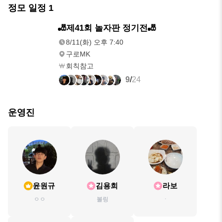
정모 일정
1
8/11(화)
🎳제41회 놀자판 정기전🎳
오후 7:40
8/11(화) 오후 7:40
구로MK
회칙참고
9
/
24
운영진
윤원규
김용희
라보
ㅇㅇ
볼링
ㆍ