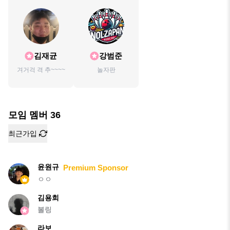
김재균
강범준
겨거걱 격 추~~~~
놀자판
모임 멤버
36
최근가입
윤원규
Premium Sponsor
ㅇㅇ
김용희
볼링
라보