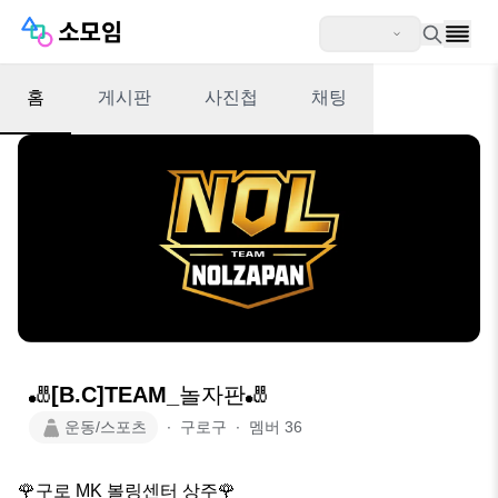
홈
게시판
사진첩
채팅
🎳[B.C]TEAM_놀자판🎳
운동/스포츠
∙
구로구
∙
멤버
36
🌹구로 MK 볼링센터 상주🌹
