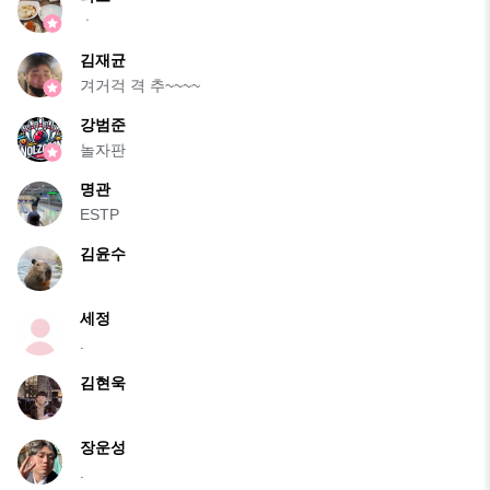
ㆍ
김재균
겨거걱 격 추~~~~
강범준
놀자판
명관
ESTP
김윤수
세정
.
김현욱
장운성
.