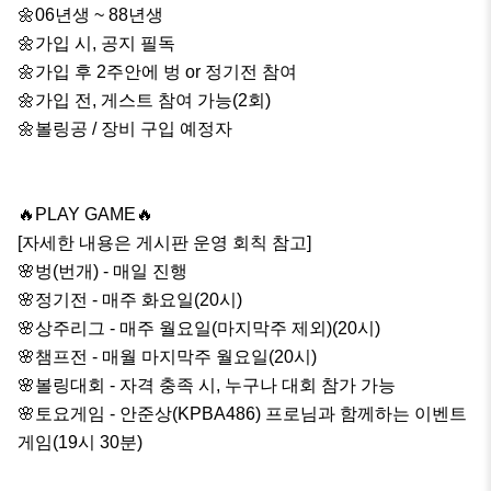
🌼06년생 ~ 88년생

🌼가입 시, 공지 필독

🌼가입 후 2주안에 벙 or 정기전 참여 

🌼가입 전, 게스트 참여 가능(2회)

🌼볼링공 / 장비 구입 예정자

🔥PLAY GAME🔥

[자세한 내용은 게시판 운영 회칙 참고]

🌸벙(번개) - 매일 진행

🌸정기전 - 매주 화요일(20시)

🌸상주리그 - 매주 월요일(마지막주 제외)(20시)

🌸챔프전 - 매월 마지막주 월요일(20시)

🌸볼링대회 - 자격 충족 시, 누구나 대회 참가 가능

🌸토요게임 - 안준상(KPBA486) 프로님과 함께하는 이벤트
게임(19시 30분)
