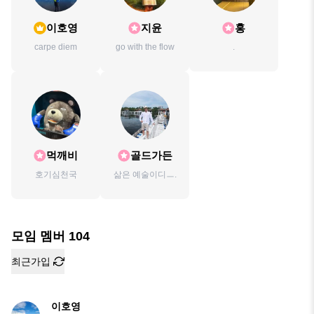
이호영
지윤
홍
carpe diem
go with the flow
.
먹깨비
골드가든
호기심천국
삶은 예술이디ㅡ.
모임 멤버
104
최근가입
이호영