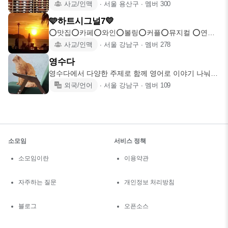
은 곳에서 와인의
사교/인맥
∙
서울 용산구
∙
멤버
300
🩵하트시그널7💛
⭕️맛집⭕️카페⭕️와인⭕️볼링⭕️커플⭕️뮤지컬 ⭕️연극
⭕️캠핑⭕️여행⭕️
사교/인맥
∙
서울 강남구
∙
멤버
278
영수다
영수다에서 다양한 주제로 함께 영어로 이야기 나눠요
😆 함께 꾸준히 영
외국/언어
∙
서울 강남구
∙
멤버
109
소모임
서비스 정책
소모임이란
이용약관
자주하는 질문
개인정보 처리방침
블로그
오픈소스