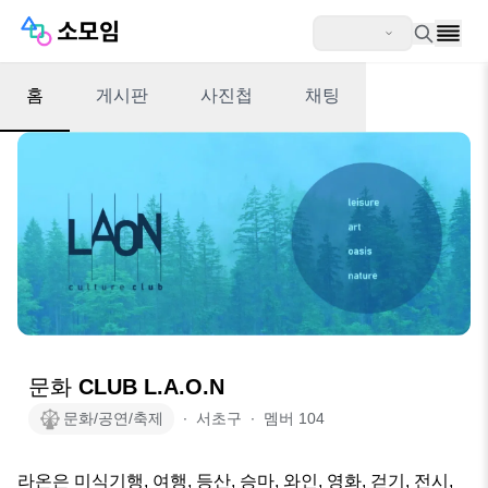
홈
게시판
사진첩
채팅
문화 CLUB L.A.O.N
문화/공연/축제
∙
서초구
∙
멤버
104
라온은 미식기행, 여행, 등산, 승마, 와인, 영화, 걷기, 전시, 