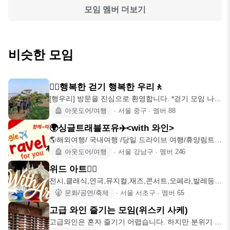
모임 멤버 더보기
비슷한 모임
🚶‍♂️행복한 걷기 행복한 우리🚶
[행우리] 방문을 진심으로 환영합니다. *걷기 모임 나오
실 분만 가입
아웃도어/여행
∙
서울 중구
∙
멤버
88
🌍싱글트래블포유✈️<with 와인>
🌎해외여행/ 국내여행 /당일 드라이브 여행/휴양림트래
킹 /🍷와인 / 맛집
아웃도어/여행
∙
서울 강남구
∙
멤버
246
위드 아트🧚‍♂️
전시,클래식,연극,뮤지컬,재즈,콘서트,오페라,발레등등
함께 즐기고 함께
문화/공연/축제
∙
서울 서초구
∙
멤버
65
고급 와인 즐기는 모임(위스키 사케)
고급와인은 혼자 즐기기 어렵습니다. 하지만 분위기 좋