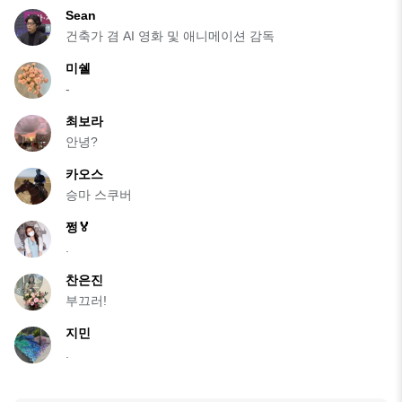
Sean
건축가 겸 AI 영화 및 애니메이션 감독
미쉘
-
최보라
안녕?
카오스
승마 스쿠버
쩡🏅
.
찬은진
부끄러!
지민
.