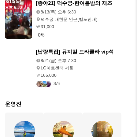
8/13(목)
[종야21] 덕수궁-한여름밤의 재즈
오후 6:30
8/13(목) 오후 6:30
덕수궁 대한문 인근(별도안내)
31,000
0
/
6
8/21(금)
[납량특집] 뮤지컬 드라큘라 vip석
오후 7:30
8/21(금) 오후 7:30
LG아트센터 서울
165,000
3
/
6
운영진