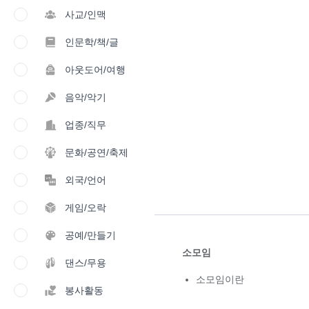
사교/인맥
인문학/책/글
아웃도어/여행
음악/악기
업종/직무
문화/공연/축제
외국/언어
게임/오락
공예/만들기
소모임
댄스/무용
소모임이란
봉사활동