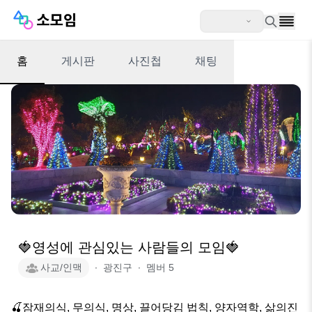
홈
게시판
사진첩
채팅
🍓영성에 관심있는 사람들의 모임🍓
사교/인맥
∙
광진구
∙
멤버
5
🍒잠재의식, 무의식, 명상, 끌어당김 법칙, 양자역학, 삶의진