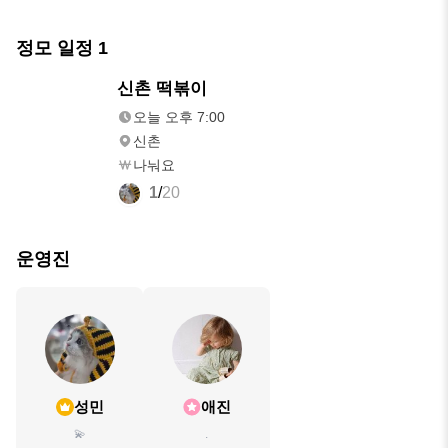
정모 일정
1
오늘
신촌 떡볶이
오후 7:00
오늘 오후 7:00
신촌
나눠요
1
/
20
운영진
성민
애진
💫
.