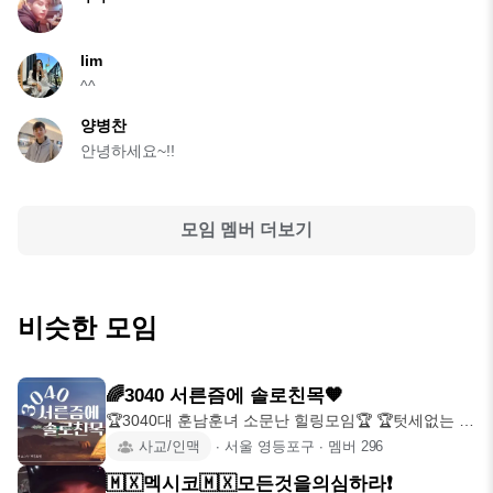
lim
^^
양병찬
안녕하세요~!!
모임 멤버 더보기
비슷한 모임
🌈3040 서른즘에 솔로친목🧡
🏆3040대 훈남훈녀 소문난 힐링모임🏆 🏆텃세없는 벙
개,술벙,와인,여행,
사교/인맥
∙
서울 영등포구
∙
멤버
296
🇲🇽멕시코🇲🇽모든것을의심하라❗