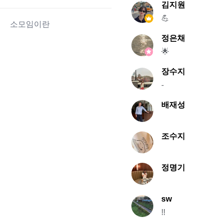
김지원
💪
소모임이란
정은채
🌟
장수지
-
배재성
조수지
정명기
sw
!!