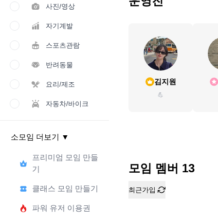
운영진
사진/영상
자기계발
스포츠관람
반려동물
김지원
요리/제조
💪
자동차/바이크
소모임 더보기
▼
프리미엄 모임 만들
모임 멤버
13
기
클래스 모임 만들기
최근가입
파워 유저 이용권