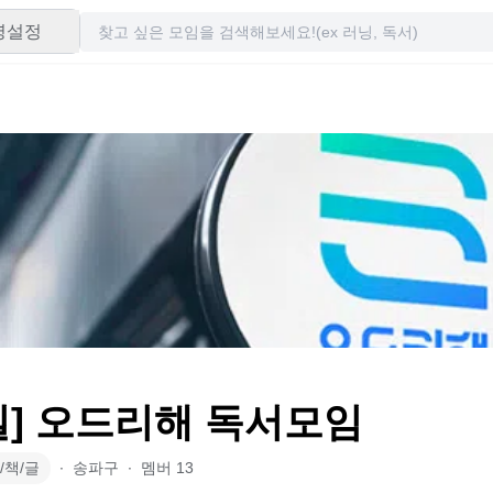
령설정
실] 오드리해 독서모임
/책/글
∙
송파구
∙
멤버
13