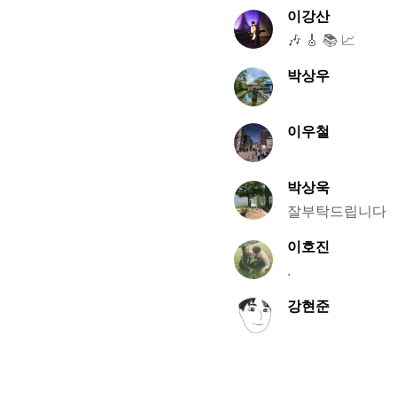
이강산
🎶 🎸 📚 📈
박상우
이우철
박상욱
잘부탁드립니다
이호진
.
강현준