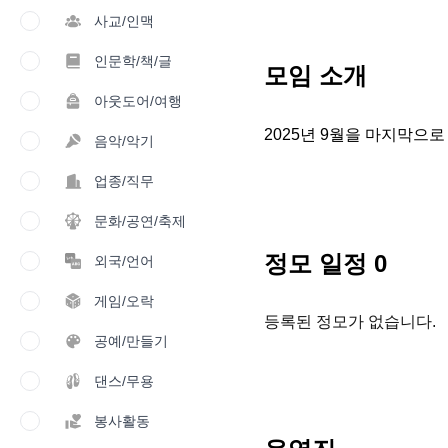
사교/인맥
인문학/책/글
모임 소개
아웃도어/여행
2025년 9월을 마지막으로
음악/악기
업종/직무
문화/공연/축제
정모 일정
0
외국/언어
게임/오락
등록된 정모가 없습니다.
공예/만들기
댄스/무용
봉사활동